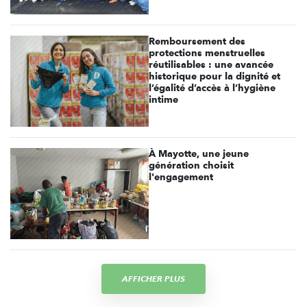
Remboursement des
protections menstruelles
réutilisables : une avancée
historique pour la dignité et
l’égalité d’accès à l’hygiène
intime
À Mayotte, une jeune
génération choisit
l'engagement
AFFICHER PLUS