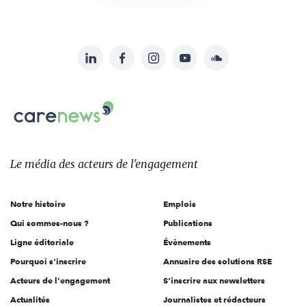
LinkedIn
Facebook
Instagram
YouTube
Soundcloud
Suivez-
nous
Carenews,
sur:
Le
média
des
Le média
des acteurs
de l'engagement
acteurs
de
Notre histoire
Emplois
l'engagement
Qui sommes-nous ?
Publications
Ligne éditoriale
Évènements
Pourquoi s'inscrire
Annuaire des solutions RSE
Acteurs de l'engagement
S'inscrire aux newsletters
Actualités
Journalistes et rédacteurs