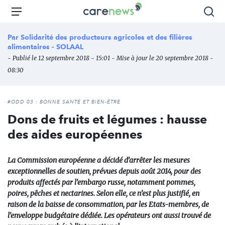
Aller
Carenews,
Menu
Rec
au
Le
contenu
média
Par
Solidarité des producteurs agricoles et des filières
principal
des
alimentaires - SOLAAL
acteurs
- Publié le 12 septembre 2018 - 15:01 - Mise à jour le 20 septembre 2018 -
de
08:30
l'engagement
#ODD 03 : BONNE SANTÉ ET BIEN-ÊTRE
Dons de fruits et légumes : hausse
des aides européennes
La Commission européenne a décidé d’arrêter les mesures
exceptionnelles de soutien, prévues depuis août 2014, pour des
produits affectés par l’embargo russe, notamment pommes,
poires, pêches et nectarines. Selon elle, ce n’est plus justifié, en
raison de la baisse de consommation, par les Etats-membres, de
l’enveloppe budgétaire dédiée. Les opérateurs ont aussi trouvé de