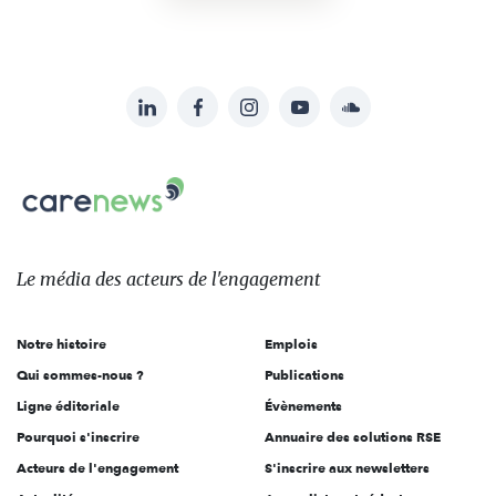
LinkedIn
Facebook
Instagram
YouTube
Soundcloud
Suivez-
nous
Carenews,
sur:
Le
média
des
Le média
des acteurs
de l'engagement
acteurs
de
Notre histoire
Emplois
l'engagement
Qui sommes-nous ?
Publications
Ligne éditoriale
Évènements
Pourquoi s'inscrire
Annuaire des solutions RSE
Acteurs de l'engagement
S'inscrire aux newsletters