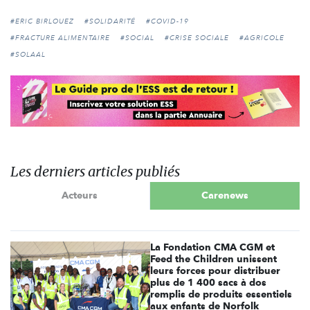
#ERIC BIRLOUEZ
#SOLIDARITÉ
#COVID-19
#FRACTURE ALIMENTAIRE
#SOCIAL
#CRISE SOCIALE
#AGRICOLE
#SOLAAL
Les derniers articles publiés
Acteurs
Carenews
La Fondation CMA CGM et
Feed the Children unissent
leurs forces pour distribuer
plus de 1 400 sacs à dos
remplis de produits essentiels
aux enfants de Norfolk