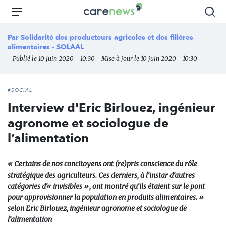
Aller
Carenews,
Menu
Rec
au
Le
contenu
média
Par
Solidarité des producteurs agricoles et des filières
principal
des
alimentaires - SOLAAL
acteurs
- Publié le 10 juin 2020 - 10:30 - Mise à jour le 10 juin 2020 - 10:30
de
l'engagement
#SOCIAL
Interview d'Eric Birlouez, ingénieur
agronome et sociologue de
l’alimentation
« Certains de nos concitoyens ont (re)pris conscience du rôle
stratégique des agriculteurs. Ces derniers, à l’instar d’autres
catégories d’« invisibles », ont montré qu’ils étaient sur le pont
pour approvisionner la population en produits alimentaires. »
selon Eric Birlouez, ingénieur agronome et sociologue de
l’alimentation