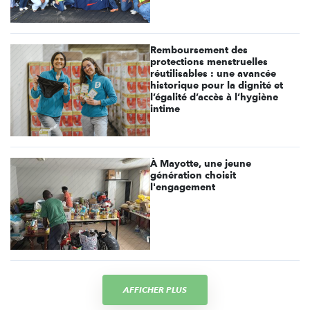
Remboursement des
protections menstruelles
réutilisables : une avancée
historique pour la dignité et
l’égalité d’accès à l’hygiène
intime
À Mayotte, une jeune
génération choisit
l'engagement
AFFICHER PLUS