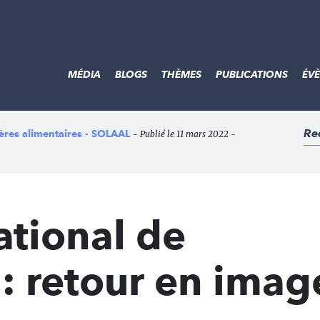
MÉDIA
BLOGS
THÈMES
PUBLICATIONS
ÉV
Re
lières alimentaires - SOLAAL
- Publié le 11 mars 2022 -
ational de
 : retour en imag