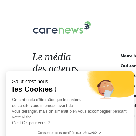
Carenews,
Le
média
des
acteurs
Le média
Notre h
de
des acteurs
Qui so
l'engagement
Ligne é
de l'engagement
Salut c'est nous...
Pourquo
les Cookies !
Acteur
On a attendu d'être sûrs que le contenu
Actuali
de ce site vous intéresse avant de
vous déranger, mais on aimerait bien vous accompagner pendant
Appels 
votre visite...
C'est OK pour vous ?
Consentements certifiés par