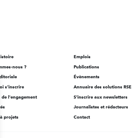
istoire
Emplois
mmes-nous ?
Publications
ditoriale
Évènements
i s'inscrire
Annuaire des solutions RSE
s de l'engagement
S'inscrire aux newsletters
tés
Journalistes et rédacteurs
à projets
Contact