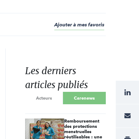
Ajouter à mes favoris
Les derniers
articles publiés
Acteurs
Carenews
Remboursement
des protections
menstruelles
réutilisables : une