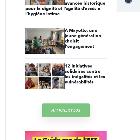
avancée historique
pour la dignité et l’égalité d’accès à
l’hygiène intime
À Mayotte, une
jeune génération
choisit
l'engagement
12 initiatives
solidaires contre
les inégalités et les
vulnérabilités
AFFICHER PLUS