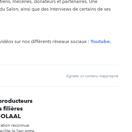
iens, mécènes, donateurs et partenaires. Une
 du Salon, ainsi que des interviews de certains de ses
vidéos sur nos différents réseaux sociaux :
Youtube
,
t
Signaler un contenu inapproprié
 producteurs
 filières
 SOLAAL
iation reconnue
acilite le lien entre