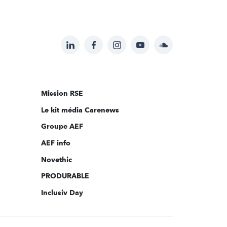
LinkedIn
Facebook
Instagram
YouTube
Soundcloud
Suivez-
nous
sur:
Mission RSE
Le kit média Carenews
Groupe AEF
AEF info
Novethic
PRODURABLE
Inclusiv Day