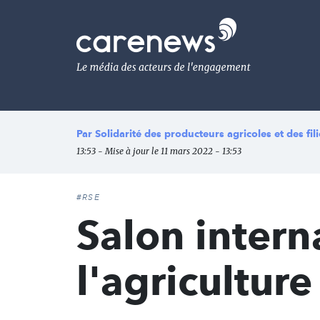
Aller
au
Carenews,
contenu
Le
principal
média
des
acteurs
de
l'engagement
Par
Solidarité des producteurs agricoles et des fi
13:53 - Mise à jour le 11 mars 2022 - 13:53
#RSE
Salon intern
l'agriculture