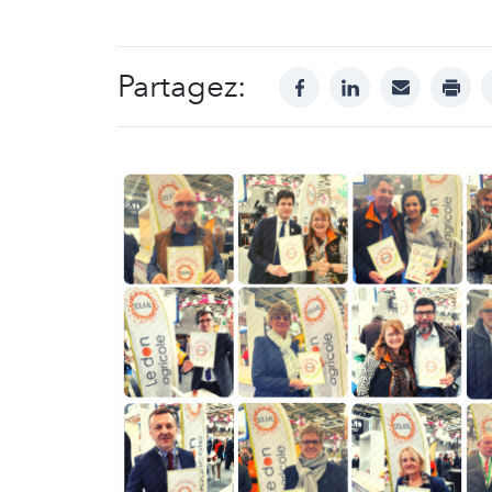
Partagez:
facebook
linkedin
mail
print