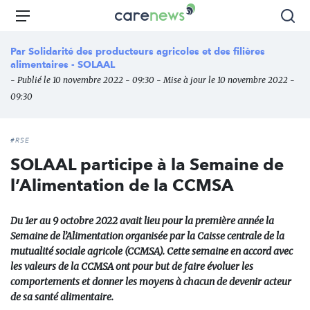
Aller
Carenews,
Menu
Rec
au
Le
contenu
média
Par
Solidarité des producteurs agricoles et des filières
principal
des
alimentaires - SOLAAL
acteurs
- Publié le 10 novembre 2022 - 09:30 - Mise à jour le 10 novembre 2022 -
de
09:30
l'engagement
#RSE
SOLAAL participe à la Semaine de
l’Alimentation de la CCMSA
Du 1er au 9 octobre 2022 avait lieu pour la première année la
Semaine de l’Alimentation organisée par la Caisse centrale de la
mutualité sociale agricole (CCMSA). Cette semaine en accord avec
les valeurs de la CCMSA ont pour but de faire évoluer les
comportements et donner les moyens à chacun de devenir acteur
de sa santé alimentaire.