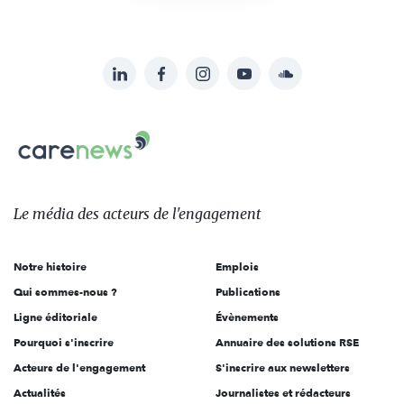
LinkedIn
Facebook
Instagram
YouTube
Soundcloud
Suivez-
nous
Carenews,
sur:
Le
média
des
Le média
des acteurs
de l'engagement
acteurs
de
Notre histoire
Emplois
l'engagement
Qui sommes-nous ?
Publications
Ligne éditoriale
Évènements
Pourquoi s'inscrire
Annuaire des solutions RSE
Acteurs de l'engagement
S'inscrire aux newsletters
Actualités
Journalistes et rédacteurs