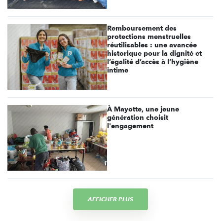
Remboursement des
protections menstruelles
réutilisables : une avancée
historique pour la dignité et
l’égalité d’accès à l’hygiène
intime
À Mayotte, une jeune
génération choisit
l'engagement
AFFICHER PLUS