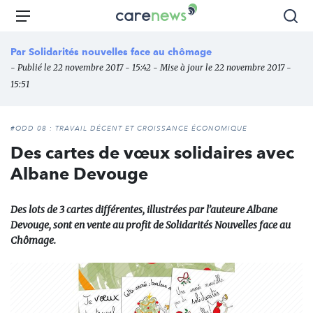
Aller
Carenews,
Menu
Rec
au
Le
contenu
média
Par
Solidarités nouvelles face au chômage
principal
des
- Publié le 22 novembre 2017 - 15:42 - Mise à jour le 22 novembre 2017 -
acteurs
15:51
de
l'engagement
#ODD 08 : TRAVAIL DÉCENT ET CROISSANCE ÉCONOMIQUE
Des cartes de vœux solidaires avec
Albane Devouge
Des lots de 3 cartes différentes, illustrées par l’auteure Albane
Devouge, sont en vente au profit de Solidarités Nouvelles face au
Chômage.