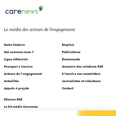
nous
Carenews,
sur:
Le
média
des
Le média
des acteurs
de l'engagement
acteurs
de
Notre histoire
Emplois
l'engagement
Qui sommes-nous ?
Publications
Ligne éditoriale
Évènements
Pourquoi s'inscrire
Annuaire des solutions RSE
Acteurs de l'engagement
S'inscrire aux newsletters
Actualités
Journalistes et rédacteurs
Appels à projets
Contact
Mission RSE
Le kit média Carenews
Groupe AEF