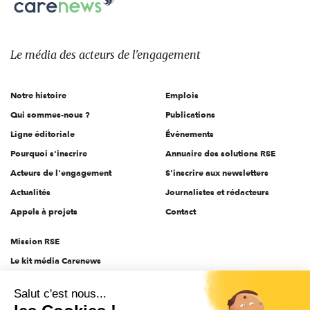
sur:
Le
média
des
Le média
des acteurs
de l'engagement
acteurs
de
Notre histoire
Emplois
l'engagement
Qui sommes-nous ?
Publications
Ligne éditoriale
Évènements
Pourquoi s'inscrire
Annuaire des solutions RSE
Acteurs de l'engagement
S'inscrire aux newsletters
Actualités
Journalistes et rédacteurs
Appels à projets
Contact
Mission RSE
Le kit média Carenews
Groupe AEF
Salut c'est nous...
AEF info