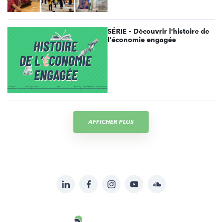
SÉRIE - Découvrir l'histoire de
l'économie engagée
AFFICHER PLUS
LinkedIn
Facebook
Instagram
YouTube
Soundcloud
Suivez-
nous
Carenews,