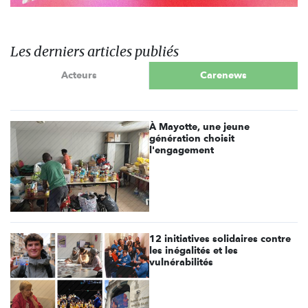
Les derniers articles publiés
Acteurs
Carenews
À Mayotte, une jeune
génération choisit
l'engagement
12 initiatives solidaires contre
les inégalités et les
vulnérabilités