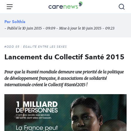
Aller
Carenews,
Menu
Rec
au
Le
contenu
média
Par
Solthis
principal
des
- Publié le 10 juin 2015 - 09:09 - Mise à jour le 10 juin 2015 - 09:23
acteurs
de
l'engagement
#ODD 05 : ÉGALITÉ ENTRE LES SEXES
Lancement du Collectif Santé 2015
Pour que la #santé mondiale demeure une priorité de la politique
de développement française, 8 associations de solidarité
internationale créent le Collectif #Santé2015 !