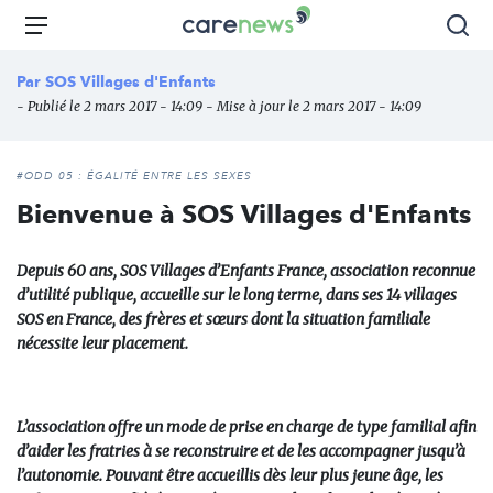
Aller
Carenews,
Menu
Rec
au
Le
contenu
média
Par
SOS Villages d'Enfants
principal
des
- Publié le 2 mars 2017 - 14:09 - Mise à jour le 2 mars 2017 - 14:09
acteurs
de
l'engagement
#ODD 05 : ÉGALITÉ ENTRE LES SEXES
Bienvenue à SOS Villages d'Enfants
Depuis 60 ans, SOS Villages d’Enfants France, association reconnue
d’utilité publique, accueille sur le long terme, dans ses 14 villages
SOS en France, des frères et sœurs dont la situation familiale
nécessite leur placement.
L’association offre un mode de prise en charge de type familial afin
d’aider les fratries à se reconstruire et de les accompagner jusqu’à
l’autonomie. Pouvant être accueillis dès leur plus jeune âge, les