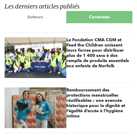
Les derniers articles publiés
Acteurs
Carenews
La Fondation CMA CGM et
Feed the Children unissent
leurs forces pour distribuer
plus de 1 400 sacs à dos
remplis de produits essentiels
aux enfants de Norfolk
Remboursement des
protections menstruelles
réutilisables : une avancée
historique pour la dignité et
l’égalité d’accès à l’hygiène
intime