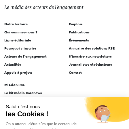
des
Le média
des acteurs
de l'engagement
acteurs
de
Notre histoire
Emplois
l'engagement
Qui sommes-nous ?
Publications
Ligne éditoriale
Évènements
Pourquoi s'inscrire
Annuaire des solutions RSE
Acteurs de l'engagement
S'inscrire aux newsletters
Actualités
Journalistes et rédacteurs
Appels à projets
Contact
Mission RSE
Le kit média Carenews
Groupe AEF
Salut c'est nous...
AEF info
les Cookies !
Novethic
On a attendu d'être sûrs que le contenu de
PRODURABLE