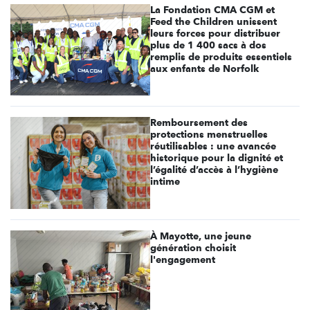
La Fondation CMA CGM et
Feed the Children unissent
leurs forces pour distribuer
plus de 1 400 sacs à dos
remplis de produits essentiels
aux enfants de Norfolk
Remboursement des
protections menstruelles
réutilisables : une avancée
historique pour la dignité et
l’égalité d’accès à l’hygiène
intime
À Mayotte, une jeune
génération choisit
l'engagement