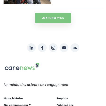
AFFICHER PLUS
LinkedIn
Facebook
Instagram
YouTube
Soundcloud
Suivez-
nous
Carenews,
sur:
Le
média
des
Le média
des acteurs
de l'engagement
acteurs
de
Notre histoire
Emplois
l'engagement
Qui sommes-nous ?
Publications