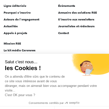
Ligne éditoriale
Évènements
Pourquoi s'inscrire
Annuaire des solutions RSE
Acteurs de l'engagement
S'inscrire aux newsletters
Actualités
Journalistes et rédacteurs
Appels à projets
Contact
Mission RSE
Le kit média Carenews
Groupe AEF
Salut c'est nous...
AEF info
les Cookies !
Novethic
On a attendu d'être sûrs que le contenu de
PRODURABLE
ce site vous intéresse avant de vous
Inclusiv Day
déranger, mais on aimerait bien vous accompagner pendant votre
visite...
C'est OK pour vous ?
CGV
Données personnelles
Mentions légales
2025-2026 Tout droits réservés
Consentements certifiés par