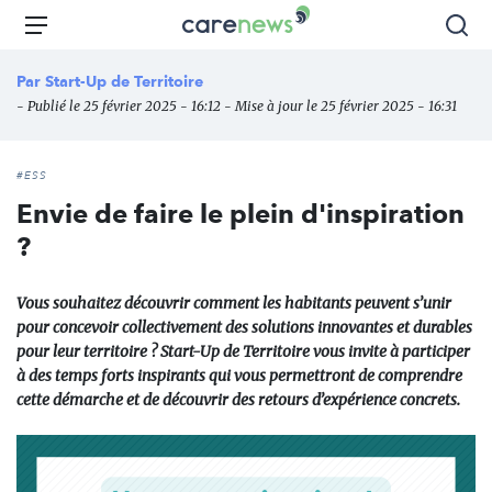
Aller
Carenews,
Menu
Rec
au
Le
contenu
média
Par
Start-Up de Territoire
principal
des
- Publié le 25 février 2025 - 16:12 - Mise à jour le 25 février 2025 - 16:31
acteurs
de
l'engagement
#ESS
Envie de faire le plein d'inspiration
?
Vous souhaitez découvrir comment les habitants peuvent s’unir
pour concevoir collectivement des solutions innovantes et durables
pour leur territoire ? Start-Up de Territoire vous invite à participer
à des temps forts inspirants qui vous permettront de comprendre
cette démarche et de découvrir des retours d’expérience concrets.