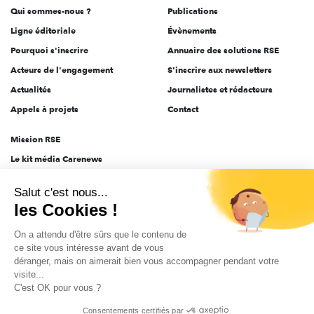
Qui sommes-nous ?
Publications
Ligne éditoriale
Évènements
Pourquoi s'inscrire
Annuaire des solutions RSE
Acteurs de l'engagement
S'inscrire aux newsletters
Actualités
Journalistes et rédacteurs
Appels à projets
Contact
Mission RSE
Le kit média Carenews
Groupe AEF
Salut c'est nous...
AEF info
les Cookies !
Novethic
On a attendu d'être sûrs que le contenu de
PRODURABLE
ce site vous intéresse avant de vous
Inclusiv Day
déranger, mais on aimerait bien vous accompagner pendant votre
visite...
C'est OK pour vous ?
CGV
Données personnelles
Mentions légales
2025-2026 Tout droits réservés
Consentements certifiés par