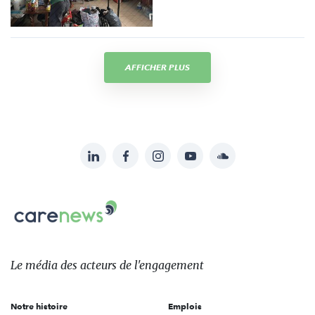
AFFICHER PLUS
LinkedIn
Facebook
Instagram
YouTube
Soundcloud
Suivez-
nous
Carenews,
sur:
Le
média
des
Le média
des acteurs
de l'engagement
acteurs
de
Notre histoire
Emplois
l'engagement