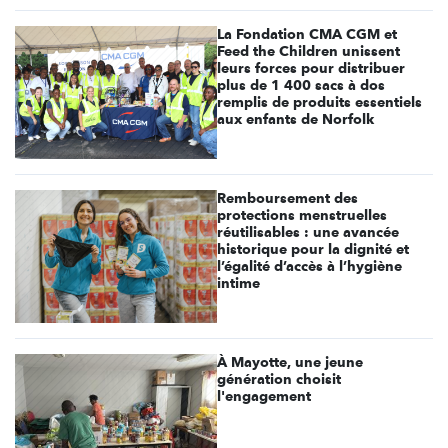
La Fondation CMA CGM et
Feed the Children unissent
leurs forces pour distribuer
plus de 1 400 sacs à dos
remplis de produits essentiels
aux enfants de Norfolk
Remboursement des
protections menstruelles
réutilisables : une avancée
historique pour la dignité et
l’égalité d’accès à l’hygiène
intime
À Mayotte, une jeune
génération choisit
l'engagement