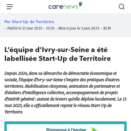
Aller
Carenews,
Menu
Rec
au
Le
contenu
média
Par
Start-Up de Territoire
principal
des
- Publié le 21 mai 2025 - 15:01 - Mise à jour le 3 juin 2025 - 10:19
acteurs
de
l'engagement
L’équipe d'Ivry-sur-Seine a été
labellisée Start-Up de Territoire
Depuis 2024, dans sa démarche de démocratie économique et
sociale, l’équipe d'Ivry-sur-Seine s’inspire des pratiques d’autres
territoires. Mobilisation citoyenne, animation de partenaires et
d’ateliers d’intelligence collective, accompagnement de projets
d'intérêt général : autant de leviers qu’elle déploie localement. Le 13
mai 2025, elle a officiellement rejoint le réseau Start-Up de
Territoire.