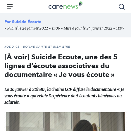
Aller
Carenews,
Menu
Rec
au
Le
contenu
média
Par
Suicide Écoute
principal
des
- Publié le 24 janvier 2022 - 11:06 - Mise à jour le 24 janvier 2022 - 11:07
acteurs
de
l'engagement
#ODD 03 : BONNE SANTÉ ET BIEN-ÊTRE
[À voir] Suicide Ecoute, une des 5
lignes d’écoute associatives du
documentaire « Je vous écoute »
Le 26 janvier à 20h30 , la chaîne LCP diffuse le documentaire « Je
vous écoute » qui relaie l’expérience de 5 écoutants bénévoles ou
salariés.