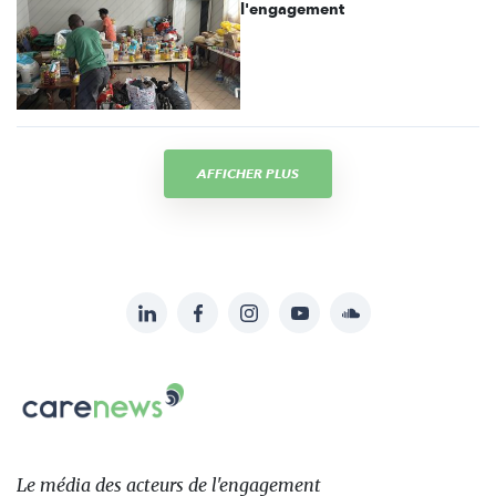
l'engagement
AFFICHER PLUS
LinkedIn
Facebook
Instagram
YouTube
Soundcloud
Suivez-
nous
Carenews,
sur:
Le
média
des
Le média
des acteurs
de l'engagement