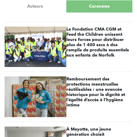
Acteurs
Carenews
La Fondation CMA CGM et
Feed the Children unissent
leurs forces pour distribuer
plus de 1 400 sacs à dos
remplis de produits essentiels
aux enfants de Norfolk
Remboursement des
protections menstruelles
réutilisables : une avancée
historique pour la dignité et
l’égalité d’accès à l’hygiène
intime
À Mayotte, une jeune
génération choisit