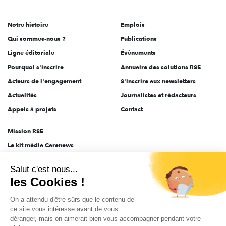
acteurs
de
Notre histoire
Emplois
l'engagement
Qui sommes-nous ?
Publications
Ligne éditoriale
Évènements
Pourquoi s'inscrire
Annuaire des solutions RSE
Acteurs de l'engagement
S'inscrire aux newsletters
Actualités
Journalistes et rédacteurs
Appels à projets
Contact
Mission RSE
Le kit média Carenews
Groupe AEF
Salut c'est nous...
AEF info
les Cookies !
Novethic
On a attendu d'être sûrs que le contenu de
PRODURABLE
ce site vous intéresse avant de vous
Inclusiv Day
déranger, mais on aimerait bien vous accompagner pendant votre