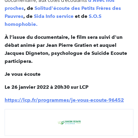
documentaire, aux côtés
d’écoutants
d’Avec nos
proches
,
de
Solitud'écoute des Petits Frères des
Pauvres
,
de
Sida Info service
et de
S.O.S
homophobie.
À
l’issue du documentaire, le film sera suivi d'un
débat animé par Jean Pierre Gratien et auquel
Jacques Digneton, psychologue de Suicide Ecoute
participera.
Je vous écoute
Le 26 janvier 2022 à 20h30 sur LCP
https://lcp.fr/programmes/je-vous-ecoute-96452