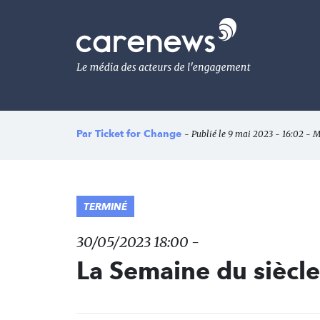
Aller
au
Carenews,
contenu
Le
principal
média
des
acteurs
de
l'engagement
Par
Ticket for Change
- Publié le 9 mai 2023 - 16:02 - M
TERMINÉ
30/05/2023 18:00 -
La Semaine du siècle