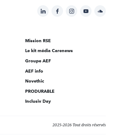
LinkedIn
Facebook
Instagram
YouTube
Soundcloud
Suivez-
nous
sur:
Mission RSE
Le kit média Carenews
Groupe AEF
AEF info
Novethic
PRODURABLE
Inclusiv Day
2025-2026 Tout droits réservés