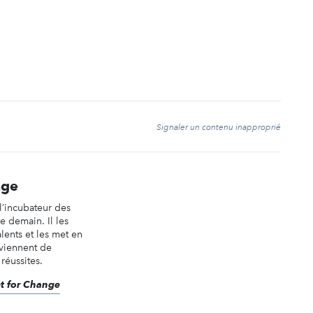
t
Signaler un contenu inapproprié
nge
 l’incubateur des
 demain. Il les
alents et les met en
eviennent de
éussites.
ket for Change