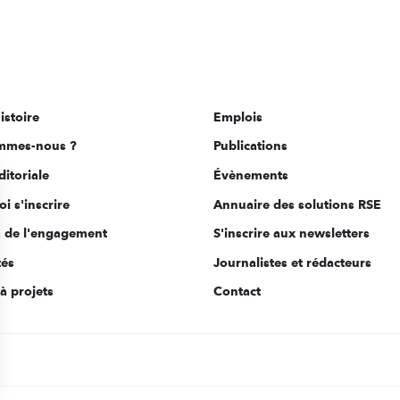
istoire
Emplois
mmes-nous ?
Publications
ditoriale
Évènements
i s'inscrire
Annuaire des solutions RSE
s de l'engagement
S'inscrire aux newsletters
tés
Journalistes et rédacteurs
à projets
Contact