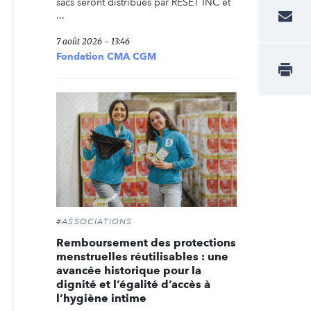
sacs seront distribués par RESET INC et
...
7 août 2026 - 13:46
Fondation CMA CGM
#ASSOCIATIONS
Remboursement des protections
menstruelles réutilisables : une
avancée historique pour la
dignité et l’égalité d’accès à
l’hygiène intime