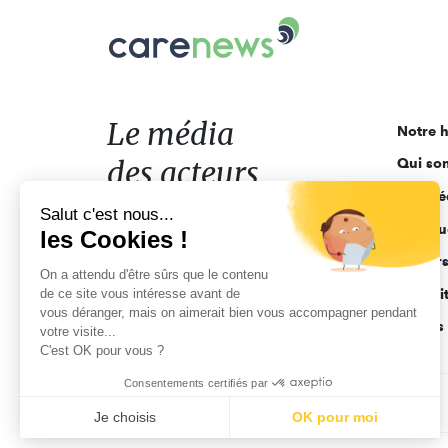
Carenews,
Le
média
des
acteurs
Le média
Notre h
de
des acteurs
Qui so
l'engagement
Ligne é
de l'engagement
Salut c'est nous...
Pourquo
les Cookies !
Acteur
On a attendu d'être sûrs que le contenu
de ce site vous intéresse avant de
Actuali
vous déranger, mais on aimerait bien vous accompagner pendant
Appels 
votre visite...
C'est OK pour vous ?
Consentements certifiés par
CGV
Données personnelles
Mentions légales
Je choisis
OK pour moi