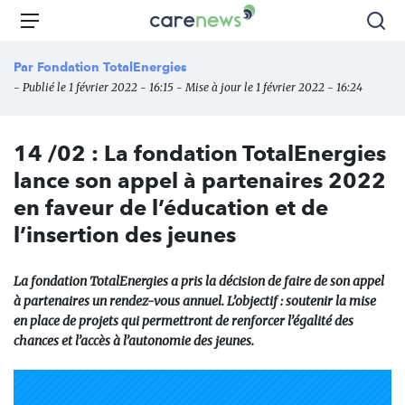
Aller
Carenews,
Menu
Rec
au
Le
contenu
média
Par
Fondation TotalEnergies
principal
des
- Publié le 1 février 2022 - 16:15 - Mise à jour le 1 février 2022 - 16:24
acteurs
de
l'engagement
14 /02 : La fondation TotalEnergies
lance son appel à partenaires 2022
en faveur de l’éducation et de
l’insertion des jeunes
La fondation TotalEnergies a pris la décision de faire de son appel
à partenaires un rendez-vous annuel. L’objectif : soutenir la mise
en place de projets qui permettront de renforcer l’égalité des
chances et l’accès à l’autonomie des jeunes.