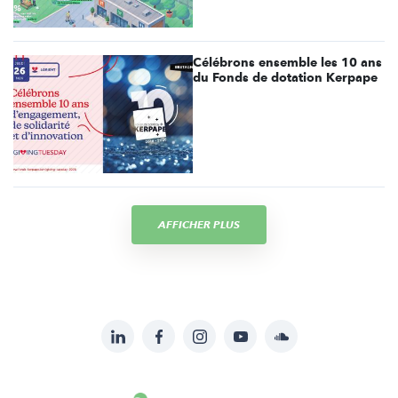
Célébrons ensemble les 10 ans
du Fonds de dotation Kerpape
AFFICHER PLUS
LinkedIn
Facebook
Instagram
YouTube
Soundcloud
Suivez-
nous