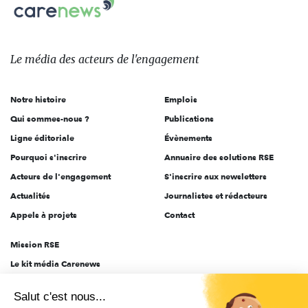
Carenews,
sur:
Le
média
des
Le média
des acteurs
de l'engagement
acteurs
de
Notre histoire
Emplois
l'engagement
Qui sommes-nous ?
Publications
Ligne éditoriale
Évènements
Pourquoi s'inscrire
Annuaire des solutions RSE
Acteurs de l'engagement
S'inscrire aux newsletters
Actualités
Journalistes et rédacteurs
Appels à projets
Contact
Mission RSE
Le kit média Carenews
Groupe AEF
Salut c'est nous...
AEF info