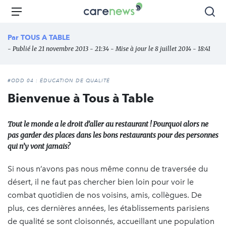
Aller
Carenews,
Menu
Rec
au
Le
contenu
média
Par
TOUS A TABLE
principal
des
- Publié le 21 novembre 2013 - 21:34 - Mise à jour le 8 juillet 2014 - 18:41
acteurs
de
l'engagement
#ODD 04 : ÉDUCATION DE QUALITÉ
Bienvenue à Tous à Table
Tout le monde a le droit d’aller au restaurant ! Pourquoi alors ne
pas garder des places dans les bons restaurants pour des personnes
qui n’y vont jamais?
Si nous n’avons pas nous même connu de traversée du
désert, il ne faut pas chercher bien loin pour voir le
combat quotidien de nos voisins, amis, collègues. De
plus, ces dernières années, les établissements parisiens
de qualité se sont cloisonnés, accueillant une population