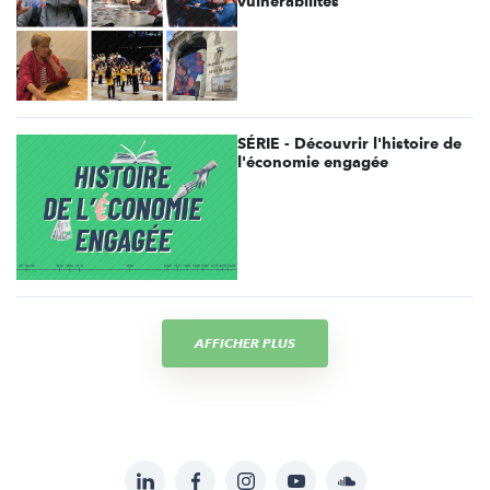
vulnérabilités
SÉRIE - Découvrir l'histoire de
l'économie engagée
AFFICHER PLUS
LinkedIn
Facebook
Instagram
YouTube
Soundcloud
Suivez-