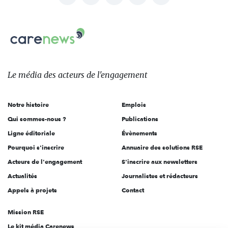
nous
Carenews,
sur:
Le
média
des
Le média
des acteurs
de l'engagement
acteurs
de
Notre histoire
Emplois
l'engagement
Qui sommes-nous ?
Publications
Ligne éditoriale
Évènements
Pourquoi s'inscrire
Annuaire des solutions RSE
Acteurs de l'engagement
S'inscrire aux newsletters
Actualités
Journalistes et rédacteurs
Appels à projets
Contact
Mission RSE
Le kit média Carenews