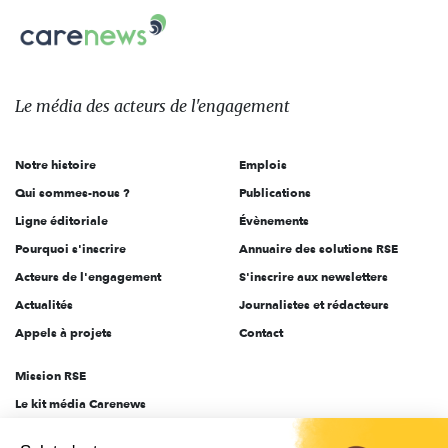
Carenews,
sur:
Le
média
des
Le média
des acteurs
de l'engagement
acteurs
de
Notre histoire
Emplois
l'engagement
Qui sommes-nous ?
Publications
Ligne éditoriale
Évènements
Pourquoi s'inscrire
Annuaire des solutions RSE
Acteurs de l'engagement
S'inscrire aux newsletters
Actualités
Journalistes et rédacteurs
Appels à projets
Contact
Mission RSE
Le kit média Carenews
Groupe AEF