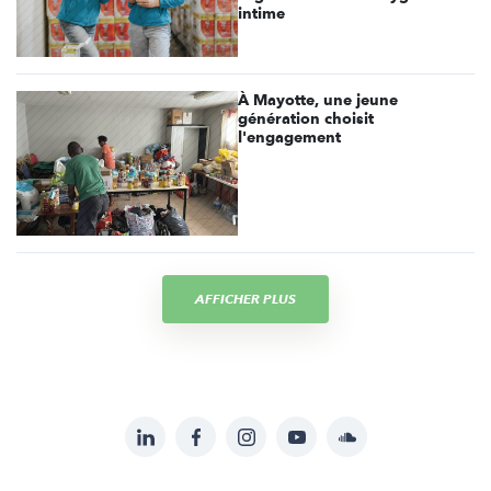
intime
À Mayotte, une jeune
génération choisit
l'engagement
AFFICHER PLUS
LinkedIn
Facebook
Instagram
YouTube
Soundcloud
Suivez-
nous