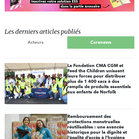
Les derniers articles publiés
Acteurs
Carenews
La Fondation CMA CGM et
Feed the Children unissent
leurs forces pour distribuer
plus de 1 400 sacs à dos
remplis de produits essentiels
aux enfants de Norfolk
Remboursement des
protections menstruelles
réutilisables : une avancée
historique pour la dignité et
l’égalité d’accès à l’hygiène