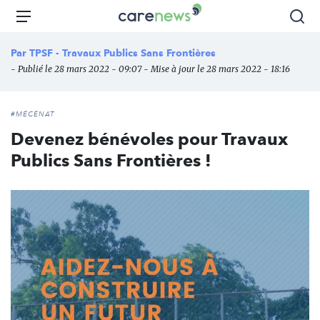
Aller
Carenews,
Menu
Rec
au
Le
contenu
média
Par
TPSF - Travaux Publics Sans Frontières
principal
des
- Publié le 28 mars 2022 - 09:07 - Mise à jour le 28 mars 2022 - 18:16
acteurs
de
l'engagement
#MÉCÉNAT
Devenez bénévoles pour Travaux
Publics Sans Frontières !