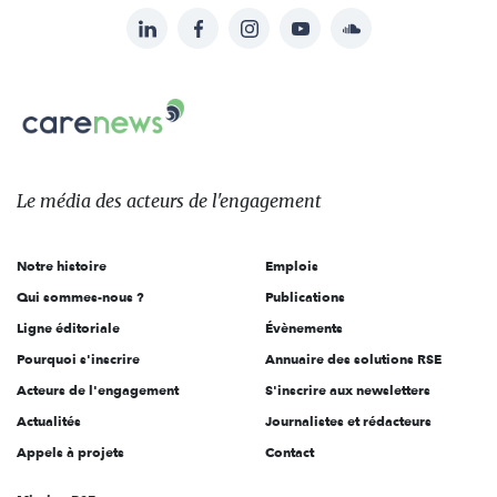
LinkedIn
Facebook
Instagram
YouTube
Soundcloud
Suivez-
nous
Carenews,
sur:
Le
média
des
Le média
des acteurs
de l'engagement
acteurs
de
Notre histoire
Emplois
l'engagement
Qui sommes-nous ?
Publications
Ligne éditoriale
Évènements
Pourquoi s'inscrire
Annuaire des solutions RSE
Acteurs de l'engagement
S'inscrire aux newsletters
Actualités
Journalistes et rédacteurs
Appels à projets
Contact