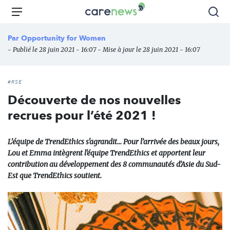
Aller
Carenews,
Menu
Rec
au
Le
contenu
média
Par
Opportunity for Women
principal
des
- Publié le 28 juin 2021 - 16:07 - Mise à jour le 28 juin 2021 - 16:07
acteurs
de
l'engagement
#RSE
Découverte de nos nouvelles
recrues pour l’été 2021 !
L’équipe de TrendEthics s'agrandit... Pour l’arrivée des beaux jours,
Lou et Emma intègrent l'équipe TrendEthics et apportent leur
contribution au développement des 8 communautés d’Asie du Sud-
Est que TrendEthics soutient.