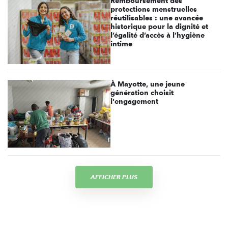
Remboursement des
protections menstruelles
réutilisables : une avancée
historique pour la dignité et
l’égalité d’accès à l’hygiène
intime
À Mayotte, une jeune
génération choisit
l'engagement
AFFICHER PLUS