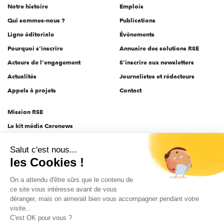
Notre histoire
Emplois
l'engagement
Qui sommes-nous ?
Publications
Ligne éditoriale
Évènements
Pourquoi s'inscrire
Annuaire des solutions RSE
Acteurs de l'engagement
S'inscrire aux newsletters
Actualités
Journalistes et rédacteurs
Appels à projets
Contact
Mission RSE
Le kit média Carenews
Groupe AEF
Salut c'est nous...
AEF info
les Cookies !
Novethic
On a attendu d'être sûrs que le contenu de
PRODURABLE
ce site vous intéresse avant de vous
Inclusiv Day
déranger, mais on aimerait bien vous accompagner pendant votre
visite...
C'est OK pour vous ?