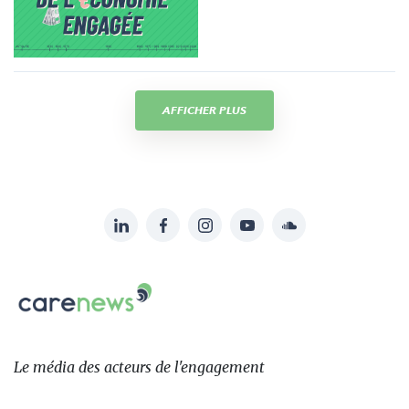
AFFICHER PLUS
LinkedIn
Facebook
Instagram
YouTube
Soundcloud
Suivez-
nous
Carenews,
sur:
Le
média
des
Le média
des acteurs
de l'engagement
acteurs
de