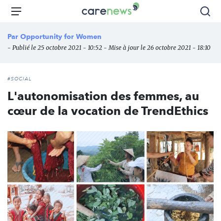
Aller
Carenews,
Menu
Rec
au
Le
contenu
média
Par
Opportunity for Women
principal
des
- Publié le 25 octobre 2021 - 10:52 - Mise à jour le 26 octobre 2021 - 18:10
acteurs
de
l'engagement
#SOCIAL
L'autonomisation des femmes, au
cœur de la vocation de TrendEthics