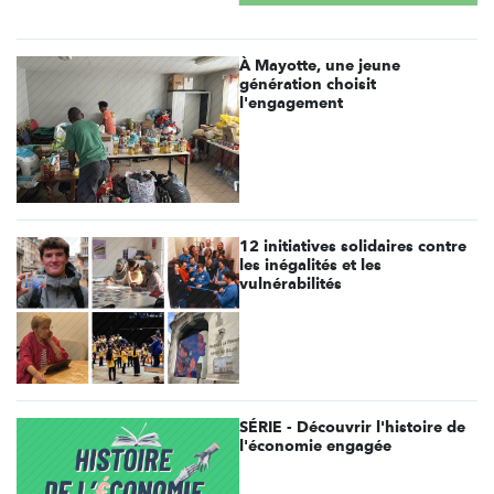
À Mayotte, une jeune
génération choisit
l'engagement
12 initiatives solidaires contre
les inégalités et les
vulnérabilités
SÉRIE - Découvrir l'histoire de
l'économie engagée