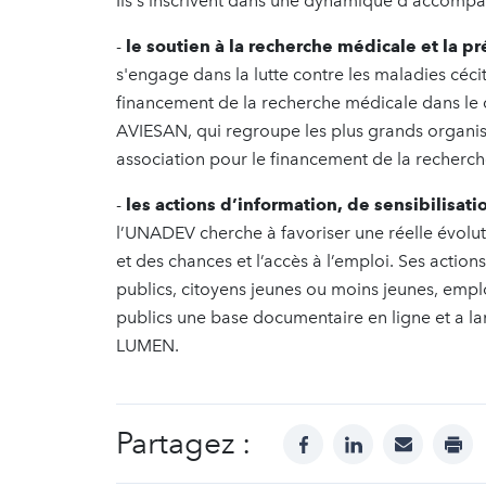
Ils s'inscrivent dans une dynamique d'accomp
-
le soutien à la recherche médicale et la p
s'engage dans la lutte contre les maladies céci
financement de la recherche médicale dans le
AVIESAN, qui regroupe les plus grands organis
association pour le financement de la recherche
-
les actions d’information, de sensibilisati
l’UNADEV cherche à favoriser une réelle évoluti
et des chances et l’accès à l’emploi. Ses action
publics, citoyens jeunes ou moins jeunes, emplo
publics une base documentaire en ligne et a la
LUMEN.
Partagez :
facebook
linkedin
mail
prin