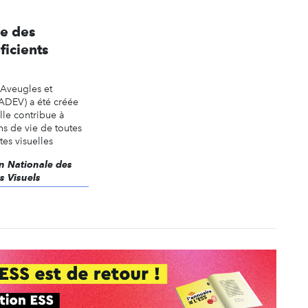
e des
ficients
 Aveugles et
NADEV) a été créée
lle contribue à
ns de vie de toutes
tes visuelles
on Nationale des
s Visuels