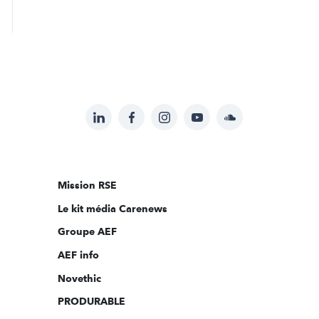
LinkedIn
Facebook
Instagram
YouTube
Soundcloud
Suivez-
nous
sur:
Mission RSE
Le kit média Carenews
Groupe AEF
AEF info
Novethic
PRODURABLE