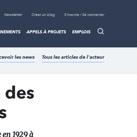
Newsletter
Créer un blog
S'inscrire / Se connecter
ÈNEMENTS
APPELS À PROJETS
EMPLOIS
Recherche
cevoir les news
Tous les articles de l'acteur
 des
s
e en 1929 à