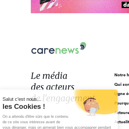
Carenews,
Le
média
des
acteurs
Le média
Notre h
de
des acteurs
Qui so
l'engagement
Ligne é
de l'engagement
Salut c'est nous...
Pourquo
les Cookies !
Acteur
On a attendu d'être sûrs que le contenu
Actuali
de ce site vous intéresse avant de
vous déranger, mais on aimerait bien vous accompagner pendant