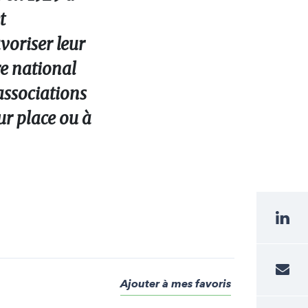
t
voriser leur
ire national
associations
ur place ou à
Ajouter à mes favoris