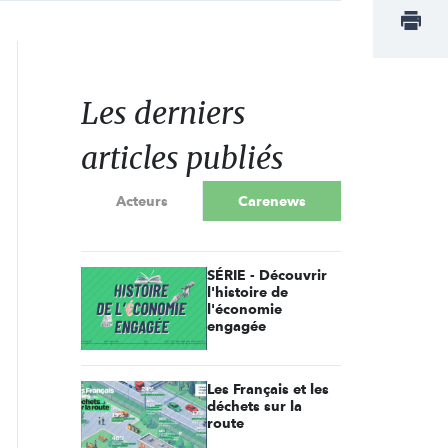
Les derniers
articles publiés
Acteurs
Carenews
SÉRIE - Découvrir
l'histoire de
l'économie
engagée
Les Français et les
déchets sur la
route