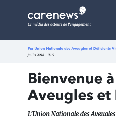
Aller
au
Carenews,
contenu
Le
principal
média
des
acteurs
de
l'engagement
Par
Union Nationale des Aveugles et Déficients Vi
juillet 2018 - 15:19
Bienvenue à
Aveugles et 
L’Union Nationale des Aveugles 