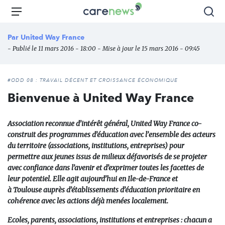
Aller
Carenews,
Menu
Rec
au
Le
contenu
média
Par
United Way France
principal
des
- Publié le 11 mars 2016 - 18:00 - Mise à jour le 15 mars 2016 - 09:45
acteurs
de
l'engagement
#ODD 08 : TRAVAIL DÉCENT ET CROISSANCE ÉCONOMIQUE
Bienvenue à United Way France
Association reconnue d’intérêt général, United Way France
co-
construit des programmes d’éducation
avec l’
ensemble des acteurs
du territoire
(associations, institutions, entreprises) pour
permettre aux jeunes issus de milieux défavorisés de se projeter
avec confiance dans l’avenir et d’exprimer toutes les facettes de
leur potentiel. Elle agit aujourd’hui en
Ile-de-France
et
à
Toulouse
auprès d’établissements d’éducation prioritaire en
cohérence avec les actions déjà menées localement.
Ecoles, parents, associations, institutions et entreprises : chacun a