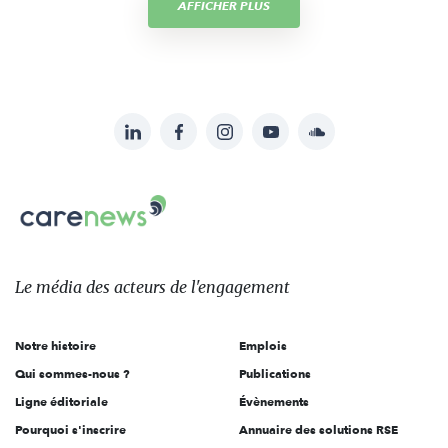
AFFICHER PLUS
LinkedIn
Facebook
Instagram
YouTube
Soundcloud
Suivez-
nous
Carenews,
sur:
Le
média
des
Le média
des acteurs
de l'engagement
acteurs
de
Notre histoire
Emplois
l'engagement
Qui sommes-nous ?
Publications
Ligne éditoriale
Évènements
Pourquoi s'inscrire
Annuaire des solutions RSE