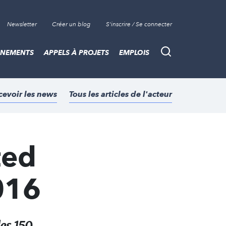
Newsletter
Créer un blog
S'inscrire / Se connecter
ÈNEMENTS
APPELS À PROJETS
EMPLOIS
Recherche
cevoir les news
Tous les articles de l'acteur
ted
016