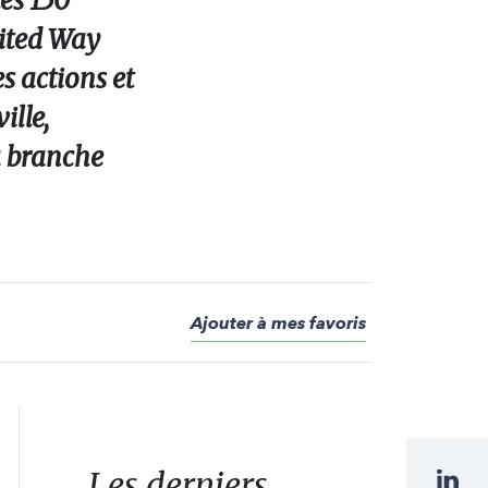
les 150
nited Way
s actions et
ille,
a branche
Ajouter à mes favoris
Les derniers