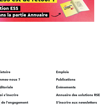
istoire
Emplois
mmes-nous ?
Publications
ditoriale
Évènements
i s'inscrire
Annuaire des solutions RSE
s de l'engagement
S'inscrire aux newsletters