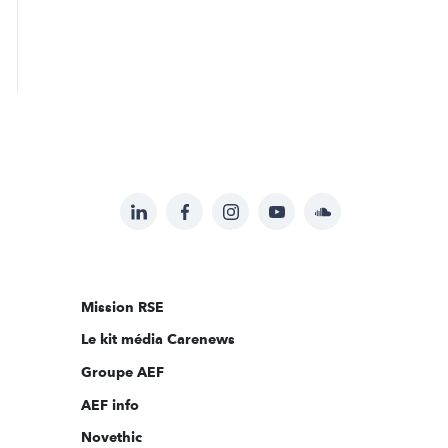
LinkedIn
Facebook
Instagram
YouTube
Soundcloud
Suivez-
nous
sur:
Mission RSE
Le kit média Carenews
Groupe AEF
AEF info
Novethic