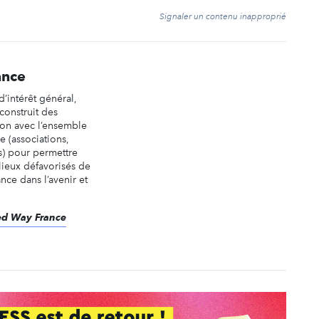
t
Signaler un contenu inapproprié
ance
’intérêt général,
construit des
on avec l’ensemble
re (associations,
es) pour permettre
lieux défavorisés de
nce dans l’avenir et
ted Way France