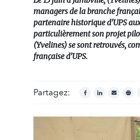
Le 15 juin à Jambville, (Yveline
managers de la branche français
partenaire historique d’UPS aux 
particulièrement son projet pilot
(Yvelines) se sont retrouvés, 
française d’UPS.
Partagez:
facebook
linkedin
mail
print