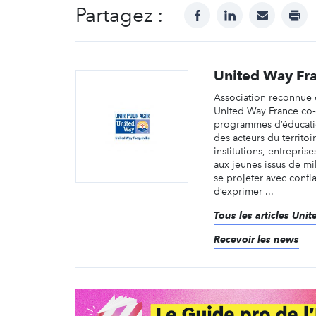
Partagez :
facebook
linkedin
mail
prin
United Way Fr
Association reconnue d
United Way France co-
programmes d’éducati
des acteurs du territoi
institutions, entrepris
aux jeunes issus de mi
se projeter avec confia
d’exprimer ...
Tous les articles Uni
Recevoir les news