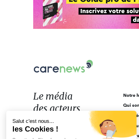
Carenews,
Le
média
des
acteurs
Le média
Notre h
de
des acteurs
Qui so
l'engagement
Ligne é
de l'engagement
Salut c'est nous...
Pourquo
les Cookies !
Acteur