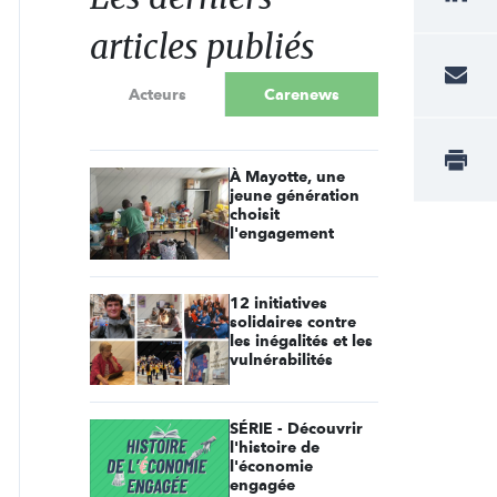
articles publiés
Acteurs
Carenews
À Mayotte, une
jeune génération
choisit
l'engagement
12 initiatives
solidaires contre
les inégalités et les
vulnérabilités
SÉRIE - Découvrir
l'histoire de
l'économie
engagée