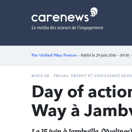
Aller
au
Carenews,
contenu
Le
principal
média
des
acteurs
de
l'engagement
Par
United Way France
- Publié le 29 juin 2016 - 09:30 -
#ODD 08 : TRAVAIL DÉCENT ET CROISSANCE ÉC
Day of actio
Way à Jambvi