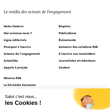
média
des
Le média
des acteurs
de l'engagement
acteurs
de
Notre histoire
Emplois
l'engagement
Qui sommes-nous ?
Publications
Ligne éditoriale
Évènements
Pourquoi s'inscrire
Annuaire des solutions RSE
Acteurs de l'engagement
S'inscrire aux newsletters
Actualités
Journalistes et rédacteurs
Appels à projets
Contact
Mission RSE
Le kit média Carenews
Groupe AEF
Salut c'est nous...
AEF info
les Cookies !
Novethic