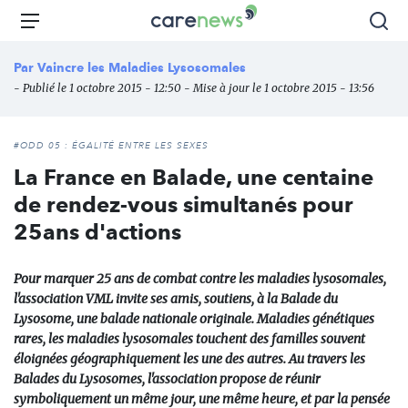
Aller
Carenews,
Menu
Rec
au
Le
contenu
média
Par
Vaincre les Maladies Lysosomales
principal
des
- Publié le 1 octobre 2015 - 12:50 - Mise à jour le 1 octobre 2015 - 13:56
acteurs
de
l'engagement
#ODD 05 : ÉGALITÉ ENTRE LES SEXES
La France en Balade, une centaine
de rendez-vous simultanés pour
25ans d'actions
Pour marquer 25 ans de combat contre les maladies lysosomales,
l'association VML invite ses amis, soutiens, à la Balade du
Lysosome, une balade nationale originale. Maladies génétiques
rares, les maladies lysosomales touchent des familles souvent
éloignées géographiquement les une des autres. Au travers les
Balades du Lysosomes, l'association propose de réunir
symboliquement un même jour, une même heure, et par la pensée