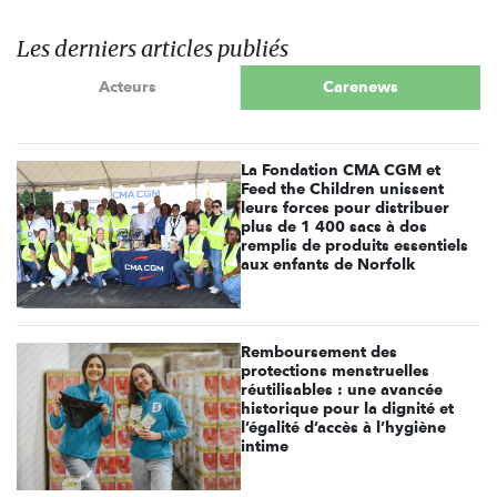
Les derniers articles publiés
Acteurs
Carenews
La Fondation CMA CGM et
Feed the Children unissent
leurs forces pour distribuer
plus de 1 400 sacs à dos
remplis de produits essentiels
aux enfants de Norfolk
Remboursement des
protections menstruelles
réutilisables : une avancée
historique pour la dignité et
l’égalité d’accès à l’hygiène
intime