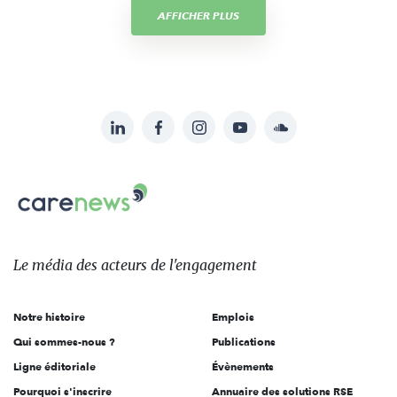
AFFICHER PLUS
LinkedIn
Facebook
Instagram
YouTube
Soundcloud
Suivez-
nous
Carenews,
sur:
Le
média
des
Le média
des acteurs
de l'engagement
acteurs
de
Notre histoire
Emplois
l'engagement
Qui sommes-nous ?
Publications
Ligne éditoriale
Évènements
Pourquoi s'inscrire
Annuaire des solutions RSE