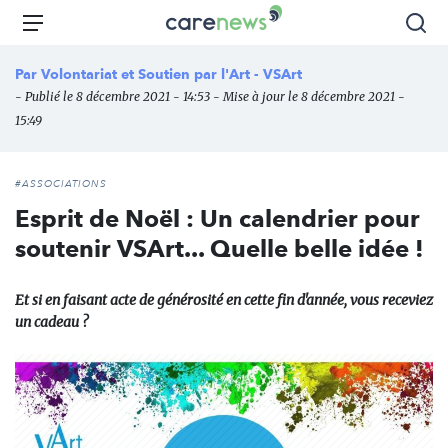
Aller
Carenews,
Menu
Rec
au
Le
contenu
média
Par
Volontariat et Soutien par l'Art - VSArt
principal
des
- Publié le 8 décembre 2021 - 14:53 - Mise à jour le 8 décembre 2021 -
acteurs
15:49
de
l'engagement
#ASSOCIATIONS
Esprit de Noël : Un calendrier pour
soutenir VSArt... Quelle belle idée !
Et si en faisant acte de générosité en cette fin d'année, vous receviez
un cadeau ?