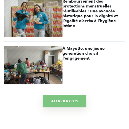
Remboursement des
protections menstruelles
réutilisables : une avancée
historique pour la dignité et
l’égalité d’accès à l’hygiène
intime
À Mayotte, une jeune
génération choisit
l'engagement
AFFICHER PLUS