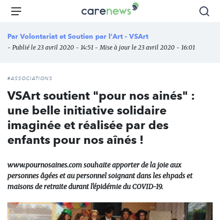
Aller
Carenews,
Menu
Rec
au
Le
contenu
média
Par
Volontariat et Soutien par l'Art - VSArt
principal
des
- Publié le 23 avril 2020 - 14:51 - Mise à jour le 23 avril 2020 - 16:01
acteurs
de
l'engagement
#ASSOCIATIONS
VSArt soutient "pour nos ainés" :
une belle initiative solidaire
imaginée et réalisée par des
enfants pour nos aînés !
www.pournosaines.com souhaite apporter de la joie aux
personnes âgées et au personnel soignant dans les ehpads et
maisons de retraite durant l'épidémie du COVID-19.