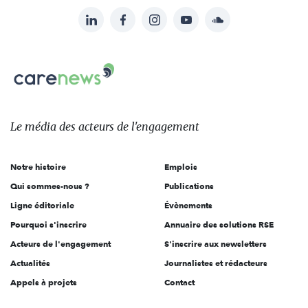
LinkedIn
Facebook
Instagram
YouTube
Soundcloud
Suivez-
nous
Carenews,
sur:
Le
média
des
Le média
des acteurs
de l'engagement
acteurs
de
Notre histoire
Emplois
l'engagement
Qui sommes-nous ?
Publications
Ligne éditoriale
Évènements
Pourquoi s'inscrire
Annuaire des solutions RSE
Acteurs de l'engagement
S'inscrire aux newsletters
Actualités
Journalistes et rédacteurs
Appels à projets
Contact