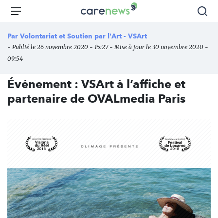
Aller
Carenews,
Menu
Rec
au
Le
contenu
média
Par
Volontariat et Soutien par l'Art - VSArt
principal
des
- Publié le 26 novembre 2020 - 15:27 - Mise à jour le 30 novembre 2020 -
acteurs
09:54
de
l'engagement
Événement : VSArt à l’affiche et
partenaire de OVALmedia Paris