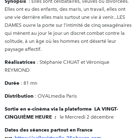
Synopsis
: ­Elles sont célibataires, veuves ou divorcées.
Elles ont eu des enfants, des maris, un travail, elles ont
une vie derrière elles mais surtout une vie à venir...LES
DAMES ouvre la porte sur l'intimité de cinq sexagénaires
qui mènent au jour le jour un discret combat contre la
solitude, à un âge où les hommes ont déserté leur
paysage affectif.
Réalisatrices
: Stéphanie CHUAT et Véronique
REYMOND
Durée
: 81 mn
Distribution
: OVALmedia Paris
Sortie en e-cinéma via la plateforme LA VINGT-
CINQUIÈME HEURE
:
­
le Mercredi 2 décembre
Dates des séances partout en France
sur
https://sallevirtuelle.25eheure.com