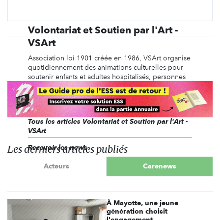
Volontariat et Soutien par l'Art -
VSArt
Association loi 1901 créée en 1986, VSArt organise
quotidiennement des animations culturelles pour
soutenir enfants et adultes hospitalisés, personnes
âgées, jeunes de quartiers sensibles, personnes
handicapées, personnes en détention ou sans abri.
Tous les articles Volontariat et Soutien par l'Art -
VSArt
Les derniers articles publiés
Recevoir les news
Acteurs
Carenews
À Mayotte, une jeune
génération choisit
l'engagement