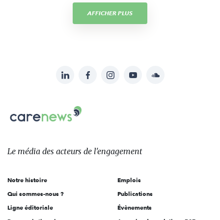
AFFICHER PLUS
LinkedIn
Facebook
Instagram
YouTube
Soundcloud
Suivez-
nous
Carenews,
sur:
Le
média
des
Le média
des acteurs
de l'engagement
acteurs
de
Notre histoire
Emplois
l'engagement
Qui sommes-nous ?
Publications
Ligne éditoriale
Évènements