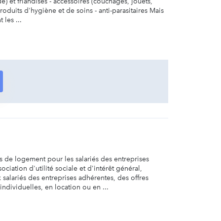
e) et friandises - accessoires (couchages, jouets,
produits d'hygiène et de soins - anti-parasitaires Mais
 les ...
de logement pour les salariés des entreprises
ciation d'utilité sociale et d'intérêt général,
lariés des entreprises adhérentes, des offres
dividuelles, en location ou en ...