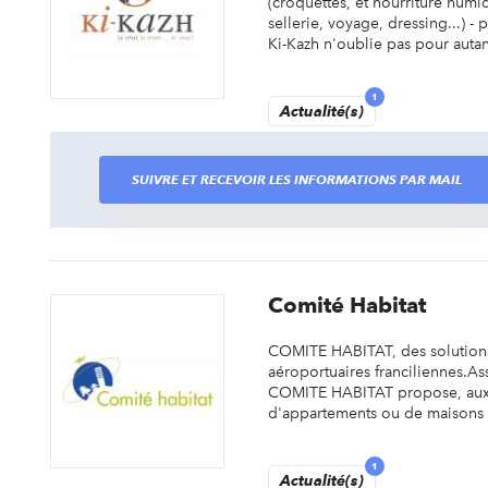
(croquettes, et nourriture humid
sellerie, voyage, dressing...) - 
Ki-Kazh n'oublie pas pour autant
1
Actualité(s)
SUIVRE ET RECEVOIR LES INFORMATIONS PAR MAIL
Comité Habitat
COMITE HABITAT, des solutions 
aéroportuaires franciliennes.Asso
COMITE HABITAT propose, aux sa
d'appartements ou de maisons in
1
Actualité(s)