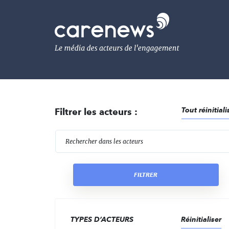
Aller
au
Carenews,
contenu
Le
principal
média
des
acteurs
de
l'engagement
Tout réinitiali
Filtrer les acteurs :
R
FILTRER
TYPES D’ACTEURS
Réinitialiser