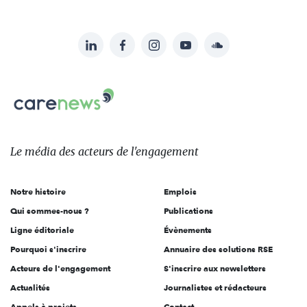
LinkedIn
Facebook
Instagram
YouTube
Soundcloud
Suivez-
nous
Carenews,
sur:
Le
média
des
Le média
des acteurs
de l'engagement
acteurs
de
Notre histoire
Emplois
l'engagement
Qui sommes-nous ?
Publications
Ligne éditoriale
Évènements
Pourquoi s'inscrire
Annuaire des solutions RSE
Acteurs de l'engagement
S'inscrire aux newsletters
Actualités
Journalistes et rédacteurs
Appels à projets
Contact