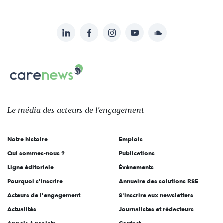
LinkedIn
Facebook
Instagram
YouTube
Soundcloud
Suivez-
nous
Carenews,
sur:
Le
média
des
Le média
des acteurs
de l'engagement
acteurs
de
Notre histoire
Emplois
l'engagement
Qui sommes-nous ?
Publications
Ligne éditoriale
Évènements
Pourquoi s'inscrire
Annuaire des solutions RSE
Acteurs de l'engagement
S'inscrire aux newsletters
Actualités
Journalistes et rédacteurs
Appels à projets
Contact