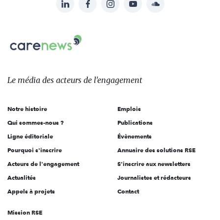
LinkedIn
Facebook
Instagram
YouTube
Soundcloud
Suivez-
nous
Carenews,
sur:
Le
média
des
Le média
des acteurs
de l'engagement
acteurs
de
Notre histoire
Emplois
l'engagement
Qui sommes-nous ?
Publications
Ligne éditoriale
Évènements
Pourquoi s'inscrire
Annuaire des solutions RSE
Acteurs de l'engagement
S'inscrire aux newsletters
Actualités
Journalistes et rédacteurs
Appels à projets
Contact
Mission RSE