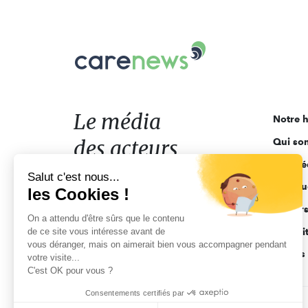
Carenews,
Le
média
des
acteurs
Le média
Notre h
de
des acteurs
Qui so
l'engagement
Ligne é
de l'engagement
Salut c'est nous...
Pourquo
les Cookies !
Acteur
On a attendu d'être sûrs que le contenu
de ce site vous intéresse avant de
Actuali
vous déranger, mais on aimerait bien vous accompagner pendant
Appels 
votre visite...
C'est OK pour vous ?
Consentements certifiés par
CGV
Données personnelles
Mentions légales