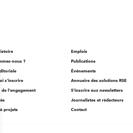
istoire
Emplois
mmes-nous ?
Publications
ditoriale
Évènements
i s'inscrire
Annuaire des solutions RSE
s de l'engagement
S'inscrire aux newsletters
tés
Journalistes et rédacteurs
à projets
Contact