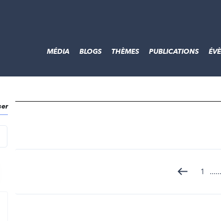
MÉDIA
BLOGS
THÈMES
PUBLICATIONS
ÉV
ser
echercher
1
...
..