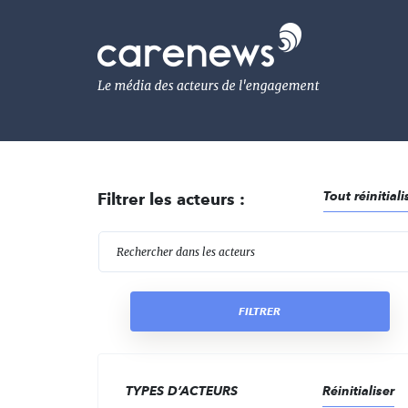
Aller
au
Carenews,
contenu
Le
principal
média
des
acteurs
de
l'engagement
Tout réinitiali
Filtrer les acteurs :
R
FILTRER
TYPES D’ACTEURS
Réinitialiser