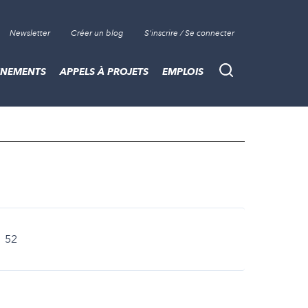
Newsletter
Créer un blog
S'inscrire / Se connecter
ÈNEMENTS
APPELS À PROJETS
EMPLOIS
Recherche
.
52