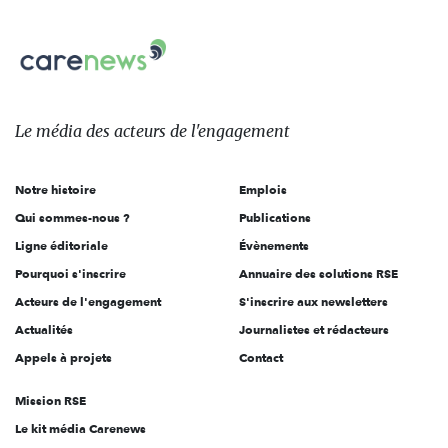
nous
Carenews,
sur:
Le
média
des
Le média
des acteurs
de l'engagement
acteurs
de
Notre histoire
Emplois
l'engagement
Qui sommes-nous ?
Publications
Ligne éditoriale
Évènements
Pourquoi s'inscrire
Annuaire des solutions RSE
Acteurs de l'engagement
S'inscrire aux newsletters
Actualités
Journalistes et rédacteurs
Appels à projets
Contact
Mission RSE
Le kit média Carenews