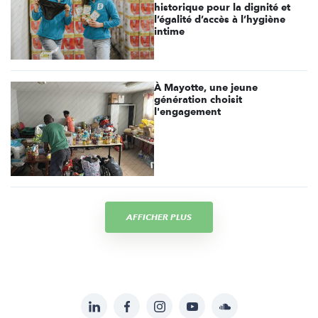
historique pour la dignité et
l’égalité d’accès à l’hygiène
intime
À Mayotte, une jeune
génération choisit
l'engagement
AFFICHER PLUS
LinkedIn
Facebook
Instagram
YouTube
Soundcloud
Suivez-