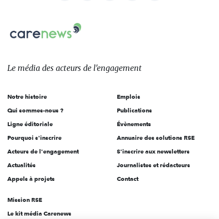
nous
Carenews,
sur:
Le
média
des
Le média
des acteurs
de l'engagement
acteurs
de
Notre histoire
Emplois
l'engagement
Qui sommes-nous ?
Publications
Ligne éditoriale
Évènements
Pourquoi s'inscrire
Annuaire des solutions RSE
Acteurs de l'engagement
S'inscrire aux newsletters
Actualités
Journalistes et rédacteurs
Appels à projets
Contact
Mission RSE
Le kit média Carenews