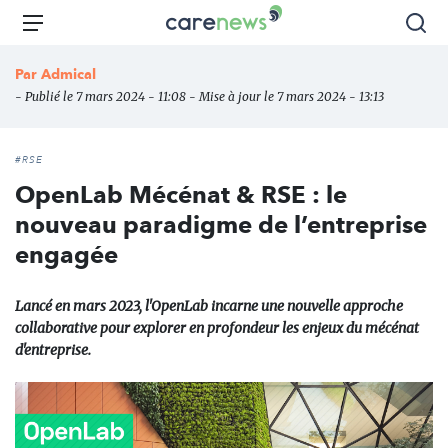
Aller
Carenews,
Menu
Rec
au
Le
contenu
média
Par
Admical
principal
des
- Publié le 7 mars 2024 - 11:08 - Mise à jour le 7 mars 2024 - 13:13
acteurs
de
l'engagement
#RSE
OpenLab Mécénat & RSE : le
nouveau paradigme de l’entreprise
engagée
Lancé en mars 2023, l'OpenLab incarne une nouvelle approche
collaborative pour explorer en profondeur les enjeux du mécénat
d'entreprise.