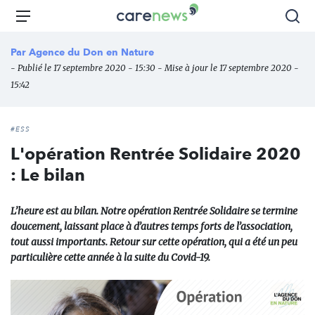
Aller
Carenews,
Menu
Rec
au
Le
contenu
média
Par
Agence du Don en Nature
principal
des
- Publié le 17 septembre 2020 - 15:30 - Mise à jour le 17 septembre 2020 -
acteurs
15:42
de
l'engagement
#ESS
L'opération Rentrée Solidaire 2020
: Le bilan
L’heure est au bilan. Notre opération Rentrée Solidaire se termine
doucement, laissant place à d’autres temps forts de l’association,
tout aussi importants. Retour sur cette opération, qui a été un peu
particulière cette année à la suite du Covid-19.