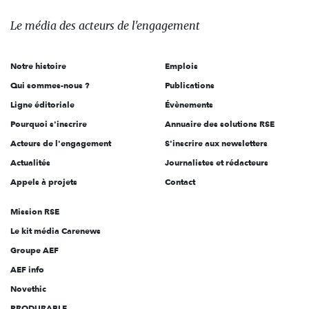
média
des
Le média
des acteurs
de l'engagement
acteurs
de
Notre histoire
Emplois
l'engagement
Qui sommes-nous ?
Publications
Ligne éditoriale
Évènements
Pourquoi s'inscrire
Annuaire des solutions RSE
Acteurs de l'engagement
S'inscrire aux newsletters
Actualités
Journalistes et rédacteurs
Appels à projets
Contact
Mission RSE
Le kit média Carenews
Groupe AEF
AEF info
Novethic
PRODURABLE