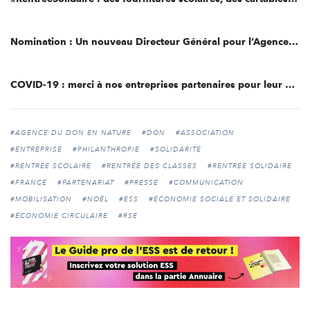
Nomination : Un nouveau Directeur Général pour l’Agence du Don en Nature
COVID-19 : merci à nos entreprises partenaires pour leur mobilisation !
#AGENCE DU DON EN NATURE
#DON
#ASSOCIATION
#ENTREPRISE
#PHILANTHROPIE
#SOLIDARITÉ
#RENTRÉE SCOLAIRE
#RENTRÉE DES CLASSES
#RENTRÉE SOLIDAIRE
#FRANCE
#PARTENARIAT
#PRESSE
#COMMUNICATION
#MOBILISATION
#NOËL
#ESS
#ÉCONOMIE SOCIALE ET SOLIDAIRE
#ÉCONOMIE CIRCULAIRE
#RSE