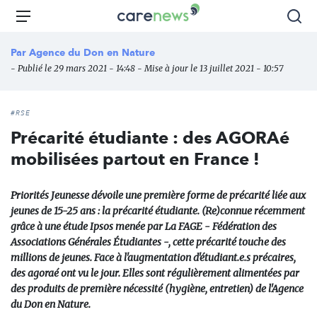
Aller
Carenews,
Menu
Rec
au
Le
contenu
média
Par
Agence du Don en Nature
principal
des
- Publié le 29 mars 2021 - 14:48 - Mise à jour le 13 juillet 2021 - 10:57
acteurs
de
l'engagement
#RSE
Précarité étudiante : des AGORAé
mobilisées partout en France !
Priorités Jeunesse dévoile une première forme de précarité liée aux
jeunes de 15-25 ans : la précarité étudiante. (Re)connue récemment
grâce à une étude Ipsos menée par La FAGE - Fédération des
Associations Générales Étudiantes -, cette précarité touche des
millions de jeunes. Face à l'augmentation d'étudiant.e.s précaires,
des agoraé ont vu le jour. Elles sont régulièrement alimentées par
des produits de première nécessité (hygiène, entretien) de l'Agence
du Don en Nature.