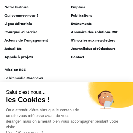
de
Notre histoire
Emplois
l'engagement
Qui sommes-nous ?
Publications
Ligne éditoriale
Évènements
Pourquoi s'inscrire
Annuaire des solutions RSE
Acteurs de l'engagement
S'inscrire aux newsletters
Actualités
Journalistes et rédacteurs
Appels à projets
Contact
Mission RSE
Le kit média Carenews
Groupe AEF
Salut c'est nous...
AEF info
les Cookies !
Novethic
On a attendu d'être sûrs que le contenu de
PRODURABLE
ce site vous intéresse avant de vous
Inclusiv Day
déranger, mais on aimerait bien vous accompagner pendant votre
visite...
C'est OK pour vous ?