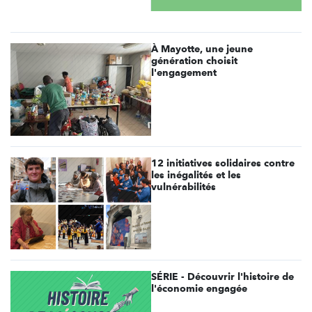
À Mayotte, une jeune
génération choisit
l'engagement
12 initiatives solidaires contre
les inégalités et les
vulnérabilités
SÉRIE - Découvrir l'histoire de
l'économie engagée