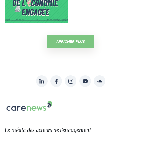
AFFICHER PLUS
LinkedIn
Facebook
Instagram
YouTube
Soundcloud
Suivez-
nous
Carenews,
sur:
Le
média
des
Le média
des acteurs
de l'engagement
acteurs