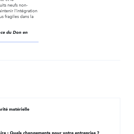
uits neufs non-
intenir l’intégration
s fragiles dans la
ence du Don en
rité matérielle
aire : Quels changements pour votre entreprise ?