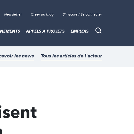
Newsletter
Créer un blog
S'inscrire / Se connecter
ÈNEMENTS
APPELS À PROJETS
EMPLOIS
Recherche
cevoir les news
Tous les articles de l'acteur
isent
n