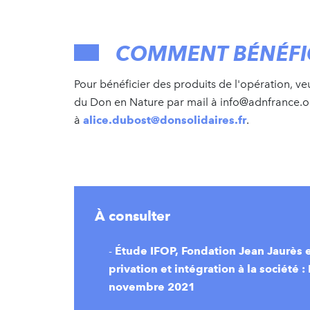
COMMENT BÉNÉFIC
Pour bénéficier des produits de l'opération, ve
du Don en Nature par mail à info@adnfrance.or
à
alice.dubost@donsolidaires.fr
.
À consulter
-
Étude IFOP, Fondation Jean Jaurès
privation et intégration à la société :
novembre 2021