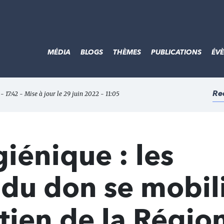
MÉDIA
BLOGS
THÈMES
PUBLICATIONS
ÉV
Re
- 17:42 - Mise à jour le 29 juin 2022 - 11:05
giénique : les
 du don se mobil
tien de la Régio