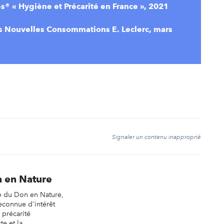
® « Hygiène et Précarité en France », 2021
s Nouvelles Consommations E. Leclerc, mars
t
Signaler un contenu inapproprié
 en Nature
e du Don en Nature,
reconnue d'intérêt
a précarité
te et la