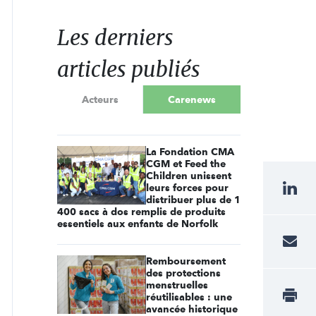
Les derniers
articles publiés
Acteurs
Carenews
La Fondation CMA
CGM et Feed the
Children unissent
leurs forces pour
distribuer plus de 1
400 sacs à dos remplis de produits
essentiels aux enfants de Norfolk
Remboursement
des protections
menstruelles
réutilisables : une
avancée historique