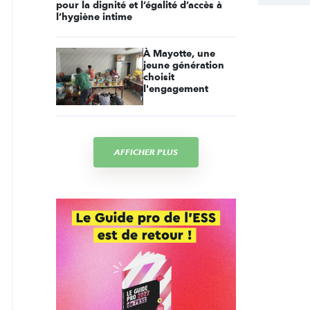
pour la dignité et l’égalité d’accès à
l’hygiène intime
À Mayotte, une
jeune génération
choisit
l'engagement
AFFICHER PLUS