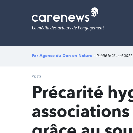
Aller
au
Carenews,
contenu
Le
principal
média
des
acteurs
de
l'engagement
Par
Agence du Don en Nature
- Publié le 23 mai 2022 
#ESS
Précarité hy
associations
grâce au sou