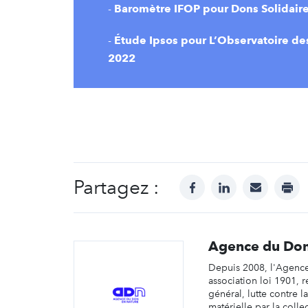
-
Baromètre IFOP pour Dons Solidaires
-
Étude Ipsos pour L’Observatoire de
2022
Partagez :
facebook
linkedin
mail
prin
Agence du Don
Depuis 2008, l'Agenc
association loi 1901, 
général, lutte contre l
matérielle par la collec