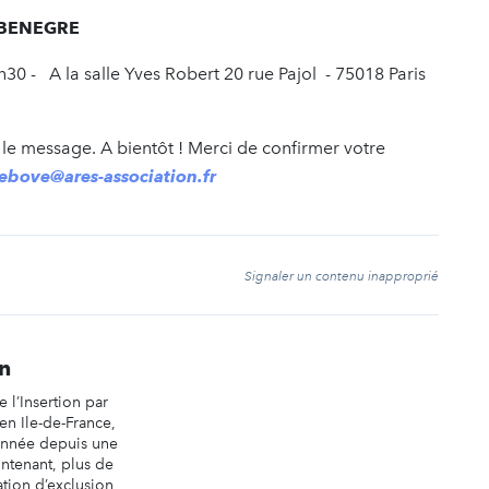
OMBENEGRE
30 - A la salle Yves Robert 20 rue Pajol - 75018 Paris
 le message. A bientôt ! Merci de confirmer votre
ebove@ares-association.fr
t
Signaler un contenu inapproprié
n
 l’Insertion par
en Ile-de-France,
nnée depuis une
ntenant, plus de
tion d’exclusion