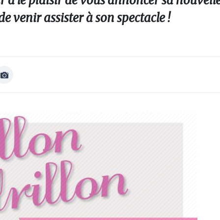
er a le plaisir de vous annoncer sa nouvell
e venir assister à son spectacle !
Afficher
Image