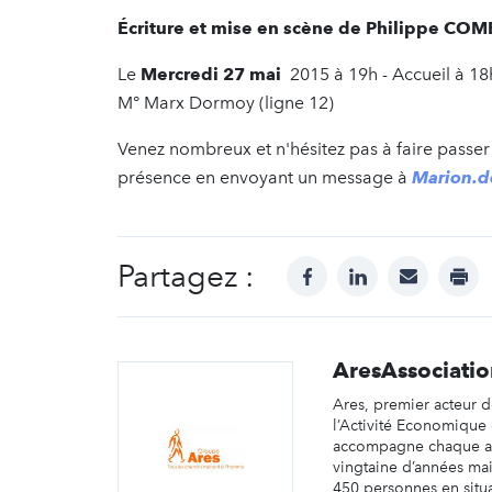
Écriture et mise en scène de Philippe C
Le
Mercredi 27 mai
2015 à 19h - Accueil à 18h
M° Marx Dormoy (ligne 12)
Venez nombreux et n'hésitez pas à faire passer
présence en envoyant un message à
Marion.d
Partagez :
facebook
linkedin
mail
prin
AresAssociatio
Ares, premier acteur de
l’Activité Economique 
accompagne chaque a
vingtaine d’années mai
450 personnes en situa