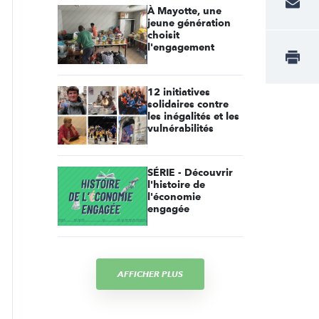
À Mayotte, une
jeune génération
choisit
l'engagement
12 initiatives
solidaires contre
les inégalités et les
vulnérabilités
SÉRIE - Découvrir
l'histoire de
l'économie
engagée
AFFICHER PLUS