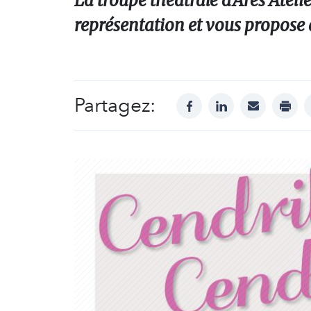
La troupe théâtrale d’Ares Ateli
représentation et vous propose d
Partagez:
facebook
linkedin
mail
print