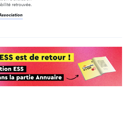
abilité retrouvée.
sAssociation