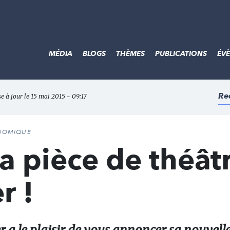
MÉDIA
BLOGS
THÈMES
PUBLICATIONS
ÉV
Re
e à jour le 15 mai 2015 - 09:17
ONOMIQUE
la pièce de théât
r !