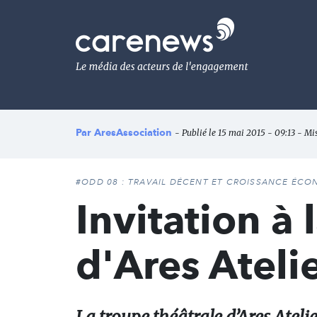
Aller
au
Carenews,
contenu
Le
principal
média
des
acteurs
de
l'engagement
Par
AresAssociation
- Publié le 15 mai 2015 - 09:13 - Mis
#ODD 08 : TRAVAIL DÉCENT ET CROISSANCE ÉC
Invitation à 
d'Ares Atelie