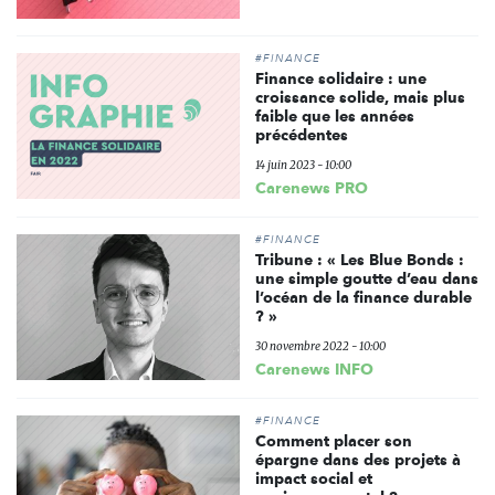
#FINANCE
Finance solidaire : une
croissance solide, mais plus
faible que les années
précédentes
14 juin 2023 - 10:00
Carenews PRO
#FINANCE
Tribune : « Les Blue Bonds :
une simple goutte d’eau dans
l’océan de la finance durable
? »
30 novembre 2022 - 10:00
Carenews INFO
#FINANCE
Comment placer son
épargne dans des projets à
impact social et