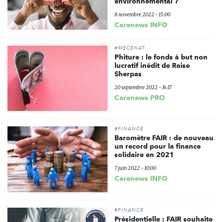
environnemental ?
8 novembre 2022 - 15:00
Carenews INFO
#MÉCÉNAT
Phiture : le fonds à but non
lucratif inédit de Raise
Sherpas
20 septembre 2022 - 14:17
Carenews PRO
#FINANCE
Baromètre FAIR : de nouveau
un record pour la finance
solidaire en 2021
7 juin 2022 - 10:00
Carenews INFO
#FINANCE
Présidentielle : FAIR souhaite