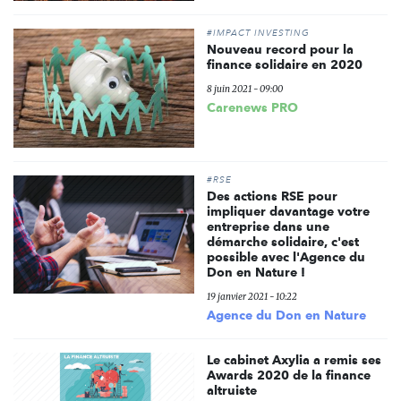
#IMPACT INVESTING
Nouveau record pour la
finance solidaire en 2020
8 juin 2021 - 09:00
Carenews PRO
#RSE
Des actions RSE pour
impliquer davantage votre
entreprise dans une
démarche solidaire, c'est
possible avec l'Agence du
Don en Nature !
19 janvier 2021 - 10:22
Agence du Don en Nature
Le cabinet Axylia a remis ses
Awards 2020 de la finance
altruiste