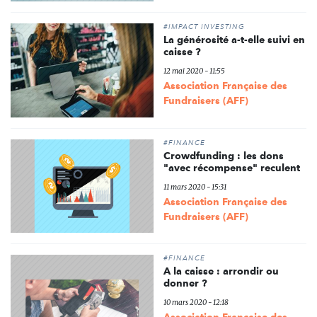
#IMPACT INVESTING
La générosité a-t-elle suivi en
caisse ?
12 mai 2020 - 11:55
Association Française des
Fundraisers (AFF)
#FINANCE
Crowdfunding : les dons
"avec récompense" reculent
11 mars 2020 - 15:31
Association Française des
Fundraisers (AFF)
#FINANCE
A la caisse : arrondir ou
donner ?
10 mars 2020 - 12:18