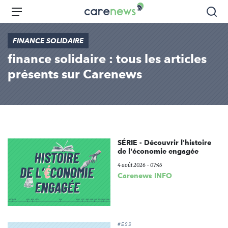
Aller
Carenews,
Menu
Rec
au
Le
contenu
média
FINANCE SOLIDAIRE
principal
des
finance solidaire : tous les articles
acteurs
de
présents sur Carenews
l'engagement
SÉRIE - Découvrir l'histoire
de l'économie engagée
4 août 2026 - 07:45
Carenews INFO
#ESS