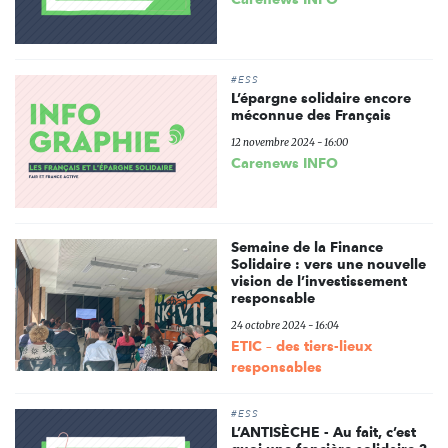
#ESS
L’épargne solidaire encore
méconnue des Français
12 novembre 2024 - 16:00
Carenews INFO
Semaine de la Finance
Solidaire : vers une nouvelle
vision de l’investissement
responsable
24 octobre 2024 - 16:04
ETIC – des tiers-lieux
responsables
#ESS
L’ANTISÈCHE - Au fait, c’est