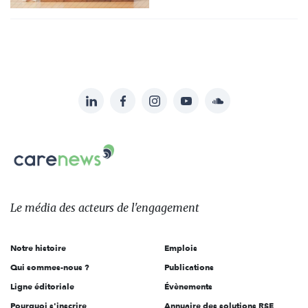
LinkedIn
Facebook
Instagram
YouTube
Soundcloud
Suivez-
nous
Carenews,
sur:
Le
média
des
Le média
des acteurs
de l'engagement
acteurs
de
Notre histoire
Emplois
l'engagement
Qui sommes-nous ?
Publications
Ligne éditoriale
Évènements
Pourquoi s'inscrire
Annuaire des solutions RSE