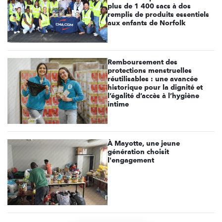
plus de 1 400 sacs à dos
remplis de produits essentiels
aux enfants de Norfolk
Remboursement des
protections menstruelles
réutilisables : une avancée
historique pour la dignité et
l’égalité d’accès à l’hygiène
intime
À Mayotte, une jeune
génération choisit
l'engagement