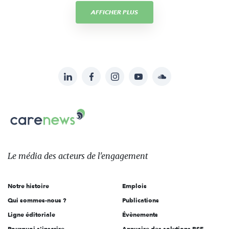
AFFICHER PLUS
LinkedIn
Facebook
Instagram
YouTube
Soundcloud
Suivez-
nous
Carenews,
sur:
Le
média
des
Le média
des acteurs
de l'engagement
acteurs
de
Notre histoire
Emplois
l'engagement
Qui sommes-nous ?
Publications
Ligne éditoriale
Évènements
Pourquoi s'inscrire
Annuaire des solutions RSE