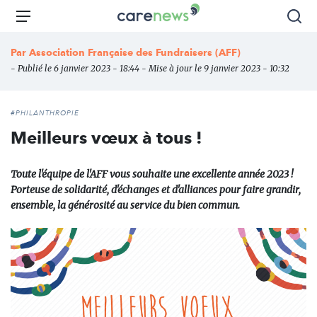
Aller
Carenews,
Menu
Rec
au
Le
contenu
média
Par
Association Française des Fundraisers (AFF)
principal
des
- Publié le 6 janvier 2023 - 18:44 - Mise à jour le 9 janvier 2023 - 10:32
acteurs
de
l'engagement
#PHILANTHROPIE
Meilleurs vœux à tous !
Toute l'équipe de l'AFF vous souhaite une excellente année 2023 !
Porteuse de solidarité, d'échanges et d'alliances pour faire grandir,
ensemble, la générosité au service du bien commun.