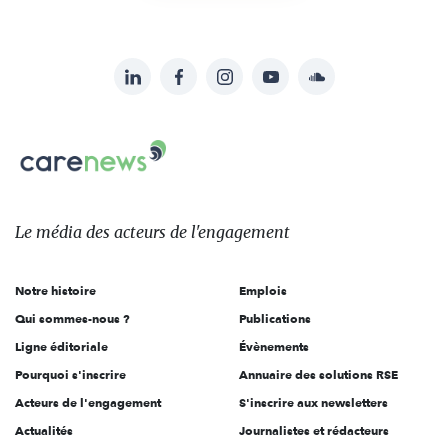
LinkedIn
Facebook
Instagram
YouTube
Soundcloud
Suivez-
nous
Carenews,
sur:
Le
média
des
Le média
des acteurs
de l'engagement
acteurs
de
Notre histoire
Emplois
l'engagement
Qui sommes-nous ?
Publications
Ligne éditoriale
Évènements
Pourquoi s'inscrire
Annuaire des solutions RSE
Acteurs de l'engagement
S'inscrire aux newsletters
Actualités
Journalistes et rédacteurs