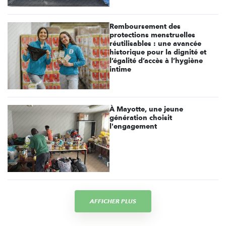
Remboursement des
protections menstruelles
réutilisables : une avancée
historique pour la dignité et
l’égalité d’accès à l’hygiène
intime
À Mayotte, une jeune
génération choisit
l'engagement
AFFICHER PLUS