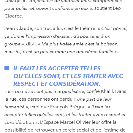
collage. «
L’objectif est de valoriser leurs compétences
pour qu’ils retrouvent confiance en eux
», soutient Léo
Cloarec.
Jean-Claude, son truc à lui, c’est le théâtre. «
C’est génial,
ça donne l’impression d’exister, d’appartenir à un
groupe
», dit-il. «
Ma plus fidèle amie c’est la boisson,
mais ici, c’est un peu comme une deuxième famille ».
IL FAUT LES ACCEPTER TELLES
QU’ELLES SONT, ET LES TRAITER AVEC
RESPECT ET CONSIDÉRATION.
« Ici, on ne se sent pas marginalisés
», confie Khalil. Dans
la rue, ces personnes ont perdu «
une part de leur
humanité
», explique François Brégou. «
Il faut les
accepter telles qu’elles sont, et les traiter avec respect et
considération
». L’Espace Marcel Olivier leur offre la
possibilité de retrouver un cercle social et de l’estime de