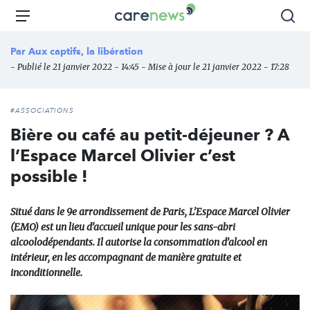
Aller
Carenews,
Menu
Rec
au
Le
contenu
média
Par
Aux captifs, la libération
principal
des
- Publié le 21 janvier 2022 - 14:45 - Mise à jour le 21 janvier 2022 - 17:28
acteurs
de
l'engagement
#ASSOCIATIONS
Bière ou café au petit-déjeuner ? A
l’Espace Marcel Olivier c’est
possible !
Situé dans le 9e arrondissement de Paris, L’Espace Marcel Olivier
(EMO) est un lieu d’accueil unique pour les sans-abri
alcoolodépendants. Il autorise la consommation d’alcool en
intérieur, en les accompagnant de manière gratuite et
inconditionnelle.