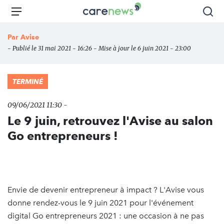
Aller
Carenews,
Menu
Rec
au
Le
contenu
média
Par
Avise
principal
des
- Publié le 31 mai 2021 - 16:26 - Mise à jour le 6 juin 2021 - 23:00
acteurs
de
l'engagement
TERMINÉ
09/06/2021 11:30 -
Le 9 juin, retrouvez l'Avise au salon
Go entrepreneurs !
Envie de devenir entrepreneur à impact ? L'Avise vous
donne rendez-vous le 9 juin 2021 pour l'événement
digital Go entrepreneurs 2021 : une occasion à ne pas