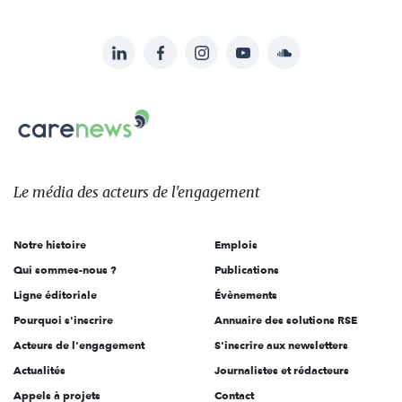
LinkedIn
Facebook
Instagram
YouTube
Soundcloud
Suivez-
nous
Carenews,
sur:
Le
média
des
Le média
des acteurs
de l'engagement
acteurs
de
Notre histoire
Emplois
l'engagement
Qui sommes-nous ?
Publications
Ligne éditoriale
Évènements
Pourquoi s'inscrire
Annuaire des solutions RSE
Acteurs de l'engagement
S'inscrire aux newsletters
Actualités
Journalistes et rédacteurs
Appels à projets
Contact