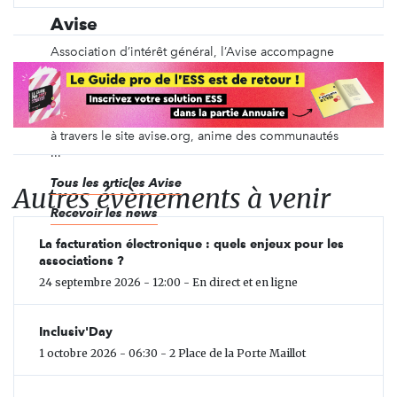
Avise
Association d’intérêt général, l’Avise accompagne
le développement de l’économie sociale et
solidaire (ESS) et de l’innovation sociale en France
et en Europe. Agence d’ingénierie créée en 2002,
elle outille et oriente les parties prenantes de l’ESS
à travers le site avise.org, anime des communautés
...
Tous les articles Avise
Autres évènements à venir
Recevoir les news
La facturation électronique : quels enjeux pour les
associations ?
24 septembre 2026 - 12:00 - En direct et en ligne
Inclusiv'Day
1 octobre 2026 - 06:30 - 2 Place de la Porte Maillot