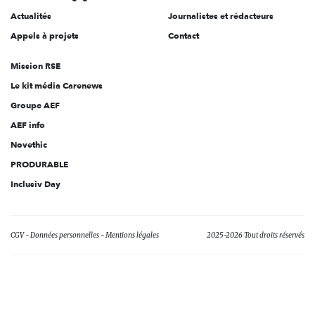
Actualités
Journalistes et rédacteurs
Appels à projets
Contact
Mission RSE
Le kit média Carenews
Groupe AEF
AEF info
Novethic
PRODURABLE
Inclusiv Day
CGV
Données personnelles
Mentions légales
2025-2026 Tout droits réservés