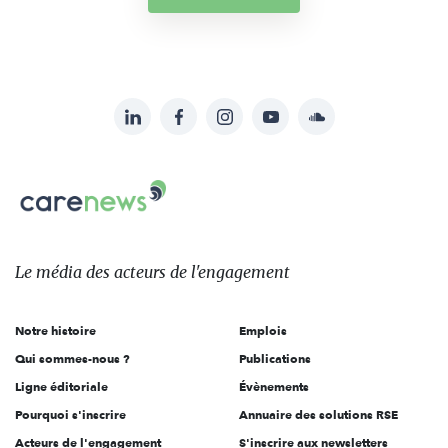
LinkedIn
Facebook
Instagram
YouTube
Soundcloud
Suivez-
nous
Carenews,
sur:
Le
média
des
Le média
des acteurs
de l'engagement
acteurs
de
Notre histoire
Emplois
l'engagement
Qui sommes-nous ?
Publications
Ligne éditoriale
Évènements
Pourquoi s'inscrire
Annuaire des solutions RSE
Acteurs de l'engagement
S'inscrire aux newsletters