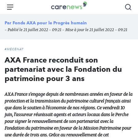
Aller
Carenews,
Menu
Rec
au
Le
contenu
média
Par
Fonds AXA pour le Progrès humain
principal
des
- Publié le 21 juillet 2022 - 09:21 - Mise à jour le 21 juillet 2022 - 09:21
acteurs
de
l'engagement
#MÉCÉNAT
AXA France reconduit son
partenariat avec la Fondation du
patrimoine pour 3 ans
AXA France s’engage depuis de nombreuses années en faveur de la
protection et la transmission du patrimoine culturel français ainsi
que dans le soutien à l’économie de nos régions. Ce vendredi 10
juin, l’assureur réunissait agents et acteurs locaux dans le Perche
pour signer le renouvellement de son partenariat avec la
Fondation du patrimoine en faveur de la Mission Patrimoine pour
une durée de trois ans. Grâce au renouvellement de cet