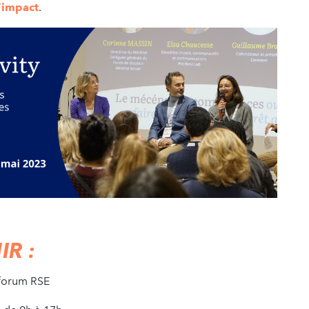
’impact
.
IR :
e forum RSE