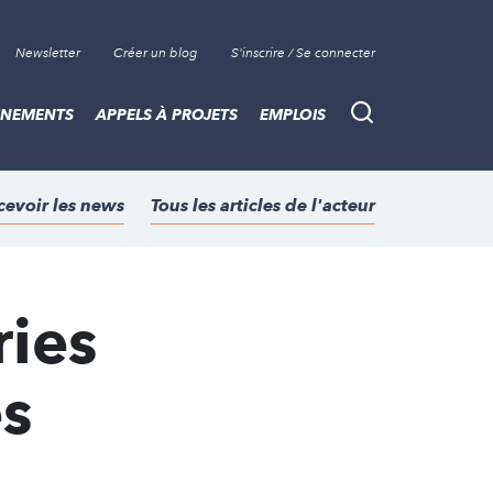
Newsletter
Créer un blog
S'inscrire / Se connecter
ÈNEMENTS
APPELS À PROJETS
EMPLOIS
Recherche
cevoir les news
Tous les articles de l'acteur
ries
s