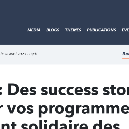
MÉDIA
BLOGS
THÈMES
PUBLICATIONS
ÉV
Re
 le 28 avril 2023 - 09:11
: Des success sto
r vos programme
t solidaire des