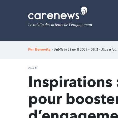
Aller
au
Carenews,
contenu
Le
principal
média
des
acteurs
de
l'engagement
Par
Benevity
- Publié le 28 avril 2023 - 09:11 - Mise à jour
#RSE
Inspirations 
pour booste
d’engagemen