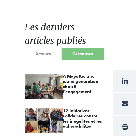
Les derniers
articles publiés
Acteurs
Carenews
À Mayotte, une
jeune génération
choisit
l'engagement
12 initiatives
solidaires contre
les inégalités et les
vulnérabilités