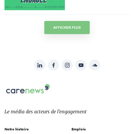
AFFICHER PLUS
LinkedIn
Facebook
Instagram
YouTube
Soundcloud
Suivez-
nous
Carenews,
sur:
Le
média
des
Le média
des acteurs
de l'engagement
acteurs
de
Notre histoire
Emplois
l'engagement