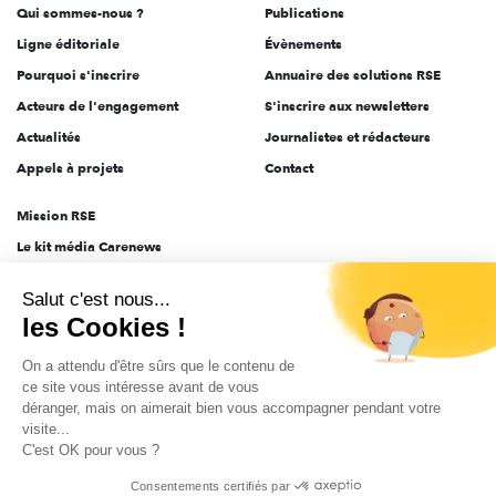
Qui sommes-nous ?
Publications
Ligne éditoriale
Évènements
Pourquoi s'inscrire
Annuaire des solutions RSE
Acteurs de l'engagement
S'inscrire aux newsletters
Actualités
Journalistes et rédacteurs
Appels à projets
Contact
Mission RSE
Le kit média Carenews
Groupe AEF
Salut c'est nous...
AEF info
les Cookies !
Novethic
On a attendu d'être sûrs que le contenu de
PRODURABLE
ce site vous intéresse avant de vous
Inclusiv Day
déranger, mais on aimerait bien vous accompagner pendant votre
visite...
C'est OK pour vous ?
CGV
Données personnelles
Mentions légales
2025-2026 Tout droits réservés
Consentements certifiés par