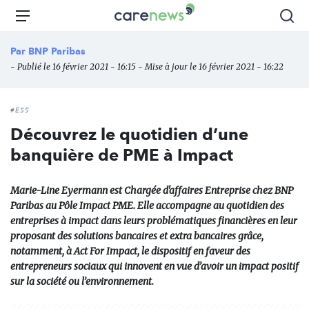
Aller
Carenews,
Menu
Rec
au
Le
contenu
média
Par
BNP Paribas
principal
des
- Publié le 16 février 2021 - 16:15 - Mise à jour le 16 février 2021 - 16:22
acteurs
de
l'engagement
#ESS
Découvrez le quotidien d’une
banquière de PME à Impact
Marie-Line Eyermann est Chargée d'affaires Entreprise chez BNP
Paribas au Pôle Impact PME. Elle accompagne au quotidien des
entreprises à impact dans leurs problématiques financières en leur
proposant des solutions bancaires et extra bancaires grâce,
notamment, à Act For Impact, le dispositif en faveur des
entrepreneurs sociaux qui innovent en vue d’avoir un impact positif
sur la société ou l’environnement.