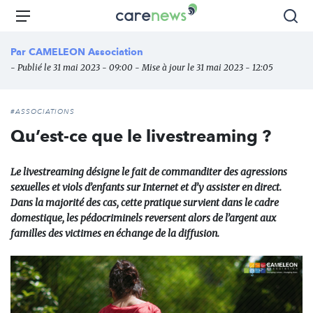
Aller
Carenews,
Menu
Rec
au
Le
contenu
média
Par
CAMELEON Association
principal
des
- Publié le 31 mai 2023 - 09:00 - Mise à jour le 31 mai 2023 - 12:05
acteurs
de
l'engagement
#ASSOCIATIONS
Qu’est-ce que le livestreaming ?
Le livestreaming désigne le fait de commanditer des agressions
sexuelles et viols d’enfants sur Internet et d’y assister en direct.
Dans la majorité des cas, cette pratique survient dans le cadre
domestique, les pédocriminels reversent alors de l’argent aux
familles des victimes en échange de la diffusion.