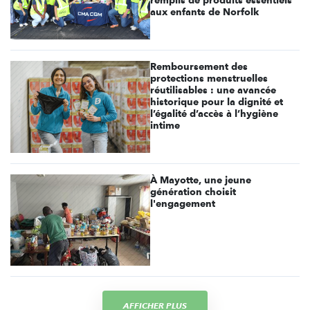
aux enfants de Norfolk
Remboursement des
protections menstruelles
réutilisables : une avancée
historique pour la dignité et
l’égalité d’accès à l’hygiène
intime
À Mayotte, une jeune
génération choisit
l'engagement
AFFICHER PLUS