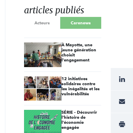
articles publiés
Acteurs
Carenews
À Mayotte, une
jeune génération
choisit
l'engagement
12 initiatives
solidaires contre
les inégalités et les
vulnérabilités
SÉRIE - Découvrir
l'histoire de
l'économie
engagée