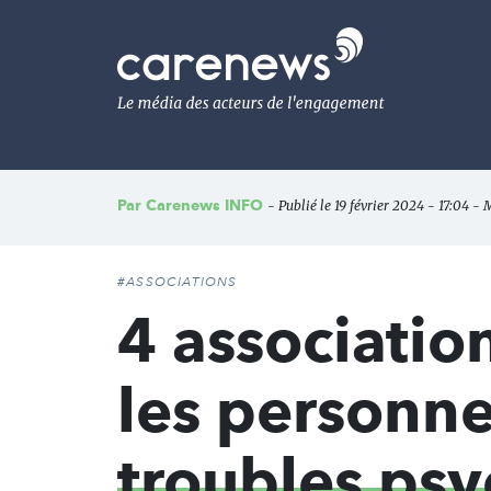
Aller
au
Carenews,
contenu
Le
principal
média
des
acteurs
de
l'engagement
Par
Carenews INFO
- Publié le 19 février 2024 - 17:04 - 
#ASSOCIATIONS
4 associati
les personne
troubles ps