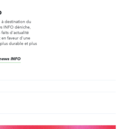
O
n à destination du
ws INFO déniche,
faits d'actualité
t en faveur d'une
 plus durable et plus
renews INFO