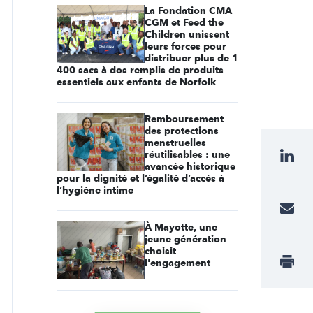
La Fondation CMA
CGM et Feed the
Children unissent
leurs forces pour
distribuer plus de 1
400 sacs à dos remplis de produits
essentiels aux enfants de Norfolk
Remboursement
des protections
menstruelles
réutilisables : une
avancée historique
pour la dignité et l’égalité d’accès à
l’hygiène intime
À Mayotte, une
jeune génération
choisit
l'engagement