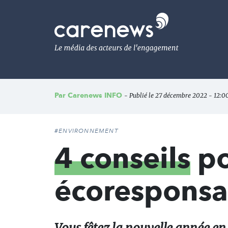
Aller
au
Carenews,
contenu
Le
principal
média
des
acteurs
de
l'engagement
Par
Carenews INFO
- Publié le 27 décembre 2022 - 12:00 
#ENVIRONNEMENT
4 conseils
po
écoresponsa