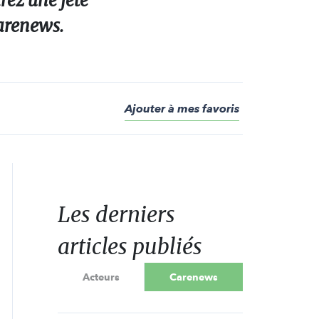
rez une fête
Carenews.
Ajouter à mes favoris
Les derniers
articles publiés
Acteurs
Carenews