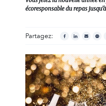
Vous fêtez la nouvelle année en 
écoresponsable du repas jusqu’à 
Partagez:
facebook
linkedin
mail
print