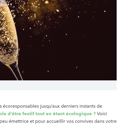
 écoresponsables jusqu’aux derniers instants de
le d’être festif tout en étant écologique ?
Voici
 peu émettrice et pour accueillir vos convives dans votre