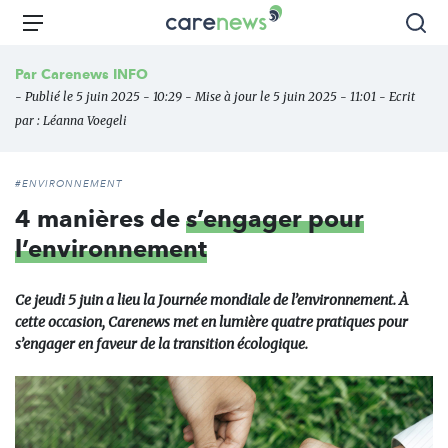
Aller
Carenews,
Menu
Rec
au
Le
contenu
média
Par
Carenews INFO
principal
des
- Publié le 5 juin 2025 - 10:29 - Mise à jour le 5 juin 2025 - 11:01 - Ecrit
acteurs
par :
Léanna Voegeli
de
l'engagement
#ENVIRONNEMENT
4 manières de
s’engager pour
l’environnement
Ce jeudi 5 juin a lieu la Journée mondiale de l’environnement. À
cette occasion, Carenews met en lumière quatre pratiques pour
s’engager en faveur de la transition écologique.