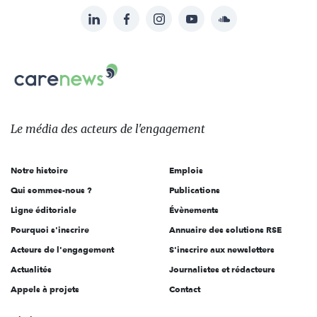
LinkedIn
Facebook
Instagram
YouTube
Soundcloud
Suivez-
nous
Carenews,
sur:
Le
média
des
Le média
des acteurs
de l'engagement
acteurs
de
Notre histoire
Emplois
l'engagement
Qui sommes-nous ?
Publications
Ligne éditoriale
Évènements
Pourquoi s'inscrire
Annuaire des solutions RSE
Acteurs de l'engagement
S'inscrire aux newsletters
Actualités
Journalistes et rédacteurs
Appels à projets
Contact