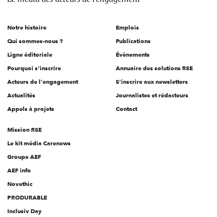
acteurs
de
Notre histoire
Emplois
l'engagement
Qui sommes-nous ?
Publications
Ligne éditoriale
Évènements
Pourquoi s'inscrire
Annuaire des solutions RSE
Acteurs de l'engagement
S'inscrire aux newsletters
Actualités
Journalistes et rédacteurs
Appels à projets
Contact
Mission RSE
Le kit média Carenews
Groupe AEF
AEF info
Novethic
PRODURABLE
Inclusiv Day