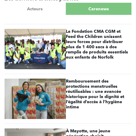
Acteurs
Carenews
La Fondation CMA CGM et
Feed the Children unissent
leurs forces pour distribuer
plus de 1 400 sacs à dos
remplis de produits essentiels
aux enfants de Norfolk
Remboursement des
protections menstruelles
réutilisables : une avancée
historique pour la dignité et
l’égalité d’accès à l’hygiène
intime
À Mayotte, une jeune
génération choisit