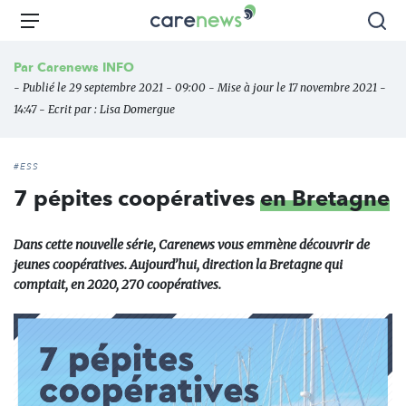
Aller
Carenews,
Menu
Rec
au
Le
contenu
média
Par
Carenews INFO
principal
des
- Publié le 29 septembre 2021 - 09:00 - Mise à jour le 17 novembre 2021 -
acteurs
14:47 - Ecrit par :
Lisa Domergue
de
l'engagement
#ESS
7 pépites coopératives
en Bretagne
Dans cette nouvelle série, Carenews vous emmène découvrir de
jeunes coopératives. Aujourd’hui, direction la Bretagne qui
comptait, en 2020, 270 coopératives.