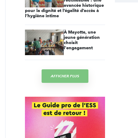
réutilisables : une
avancée historique
pour la dignité et l’égalité d’accès à
l’hygiène intime
À Mayotte, une
jeune génération
choisit
l'engagement
AFFICHER PLUS