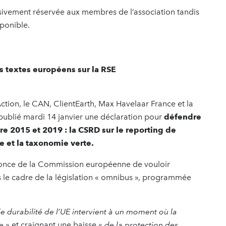
lusivement réservée aux membres de l’association tandis
ponible.
s textes européens sur la RSE
tion, le CAN, ClientEarth, Max Havelaar France et la
ublié mardi 14 janvier une déclaration pour
défendre
re 2015 et 2019 : la CSRD sur le reporting de
ce et la taxonomie verte.
nnonce de la Commission européenne de vouloir
 le cadre de la législation « omnibus », programmée
de durabilité de l’UE intervient à un moment où la
e
» et craignant une baisse «
de la protection des