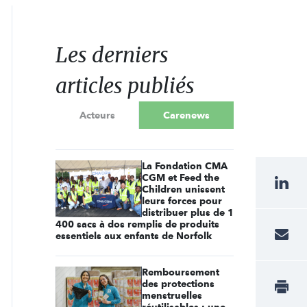
Les derniers
articles publiés
Acteurs
Carenews
La Fondation CMA
CGM et Feed the
Children unissent
leurs forces pour
distribuer plus de 1
400 sacs à dos remplis de produits
essentiels aux enfants de Norfolk
Remboursement
des protections
menstruelles