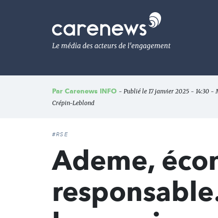
Aller
au
Carenews,
contenu
Le
principal
média
des
acteurs
de
l'engagement
Par
Carenews INFO
- Publié le 17 janvier 2025 - 14:30 - 
Crépin-Leblond
#RSE
Ademe, écono
responsabl