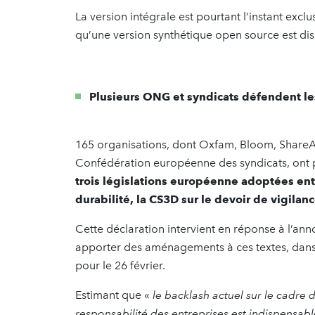
La version intégrale est pourtant l’instant exc
qu’une version synthétique open source est dis
Plusieurs ONG et syndicats défendent le
165 organisations, dont Oxfam, Bloom, ShareAc
Confédération européenne des syndicats, ont p
trois législations européenne adoptées ent
durabilité, la CS3D sur le devoir de vigilan
Cette déclaration intervient en réponse à l’a
apporter des aménagements à ces textes, dans
pour le 26 février.
Estimant que «
le backlash actuel sur le cadre 
responsabilité des entreprises est indispensabl