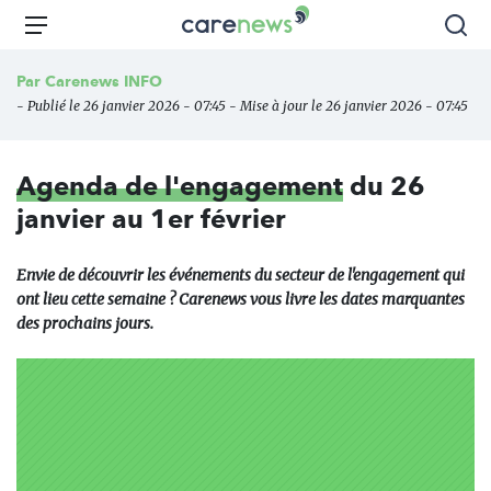
Aller
Carenews,
Menu
Rec
au
Le
contenu
média
Par
Carenews INFO
principal
des
- Publié le 26 janvier 2026 - 07:45 - Mise à jour le 26 janvier 2026 - 07:45
acteurs
de
l'engagement
Agenda de l'engagement
du 26
janvier au 1er février
Envie de découvrir les événements du secteur de l'engagement qui
ont lieu cette semaine ? Carenews vous livre les dates marquantes
des prochains jours.