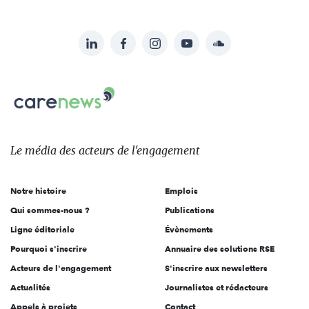
LinkedIn
Facebook
Instagram
YouTube
Soundcloud
Suivez-
nous
Carenews,
sur:
Le
média
des
Le média
des acteurs
de l'engagement
acteurs
de
Notre histoire
Emplois
l'engagement
Qui sommes-nous ?
Publications
Ligne éditoriale
Évènements
Pourquoi s'inscrire
Annuaire des solutions RSE
Acteurs de l'engagement
S'inscrire aux newsletters
Actualités
Journalistes et rédacteurs
Appels à projets
Contact