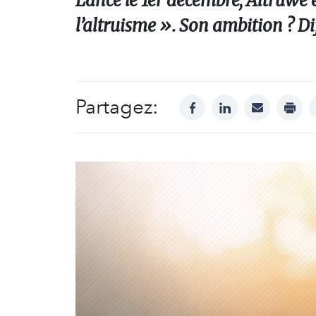
Lancé le 1er décembre, Altruwe e
l’altruisme ». Son ambition ? Dif
Partagez:
facebook
linkedin
mail
print