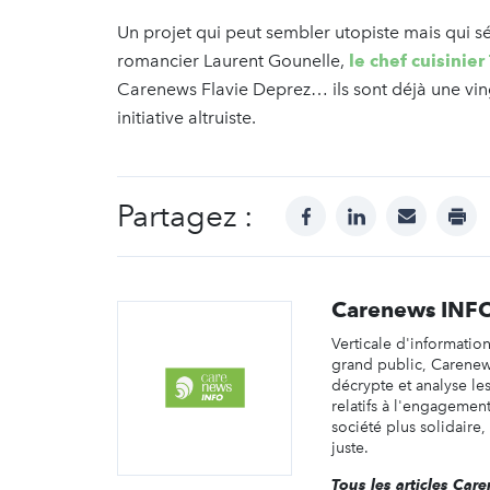
Un projet qui peut sembler utopiste mais qui s
romancier Laurent Gounelle,
le chef cuisinier
Carenews Flavie Deprez… ils sont déjà une vin
initiative altruiste.
Partagez :
facebook
linkedin
mail
prin
Carenews INF
Verticale d'informatio
grand public, Carene
décrypte et analyse les 
relatifs à l'engagemen
société plus solidaire,
juste.
Tous les articles Ca