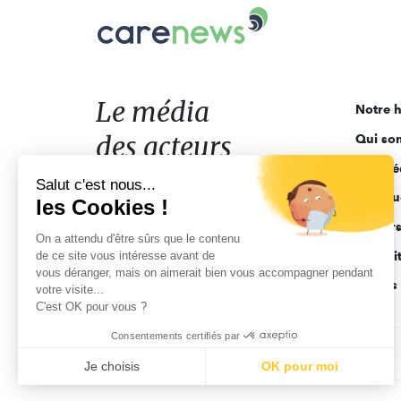
Carenews,
Le
média
des
acteurs
Le média
Notre h
de
des acteurs
Qui so
l'engagement
Ligne é
de l'engagement
Salut c'est nous...
Pourquo
les Cookies !
Acteur
On a attendu d'être sûrs que le contenu
de ce site vous intéresse avant de
Actuali
vous déranger, mais on aimerait bien vous accompagner pendant
Appels 
votre visite...
C'est OK pour vous ?
Consentements certifiés par
CGV
Données personnelles
Mentions légales
Je choisis
OK pour moi
Axeptio consent
Plateforme de Gestion du Consentement : Personnalisez vo