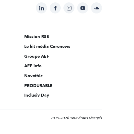
LinkedIn
Facebook
Instagram
YouTube
Soundcloud
Suivez-
nous
sur:
Mission RSE
Le kit média Carenews
Groupe AEF
AEF info
Novethic
PRODURABLE
Inclusiv Day
2025-2026 Tout droits réservés