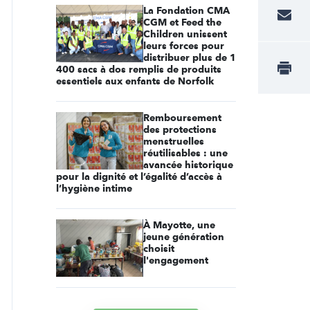
La Fondation CMA
CGM et Feed the
Children unissent
leurs forces pour
distribuer plus de 1
400 sacs à dos remplis de produits
essentiels aux enfants de Norfolk
Remboursement
des protections
menstruelles
réutilisables : une
avancée historique
pour la dignité et l’égalité d’accès à
l’hygiène intime
À Mayotte, une
jeune génération
choisit
l'engagement