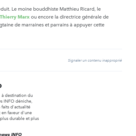
éduit. Le moine bouddhiste Matthieu Ricard, le
 Thierry Marx
ou encore la directrice générale de
gtaine de marraines et parrains à appuyer cette
t
Signaler un contenu inapproprié
O
n à destination du
ws INFO déniche,
faits d'actualité
t en faveur d'une
 plus durable et plus
renews INFO