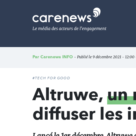
Aller
au
Carenews,
contenu
Le
principal
média
des
acteurs
de
l'engagement
Par
Carenews INFO
- Publié le 9 décembre 2021 - 12:00 
#TECH FOR GOOD
Altruwe,
un 
diffuser les 