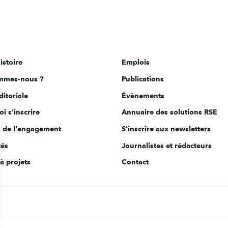
istoire
Emplois
mmes-nous ?
Publications
ditoriale
Évènements
i s'inscrire
Annuaire des solutions RSE
s de l'engagement
S'inscrire aux newsletters
tés
Journalistes et rédacteurs
à projets
Contact
s Options