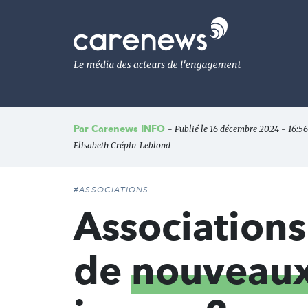
Aller
au
Carenews,
contenu
Le
principal
média
des
acteurs
de
l'engagement
Par
Carenews INFO
- Publié le 16 décembre 2024 - 16:56 
Elisabeth Crépin-Leblond
#ASSOCIATIONS
Association
de
nouveaux