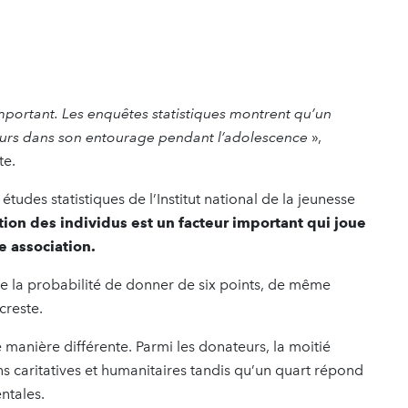
important
. Les enquêtes statistiques montrent qu’un
eurs dans son entourage pendant l’adolescence
»,
te.
études statistiques de l’Institut national de la jeunesse
ation des individus est un facteur important
qui joue
e association.
 la probabilité de donner de six points, de même
acreste.
anière différente. Parmi les donateurs, la moitié
ns caritatives et humanitaires tandis qu’un quart répond
entales.