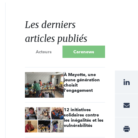
Les derniers
articles publiés
Acteurs
Carenews
À Mayotte, une
jeune génération
choisit
l'engagement
12 initiatives
solidaires contre
les inégalités et les
vulnérabilités